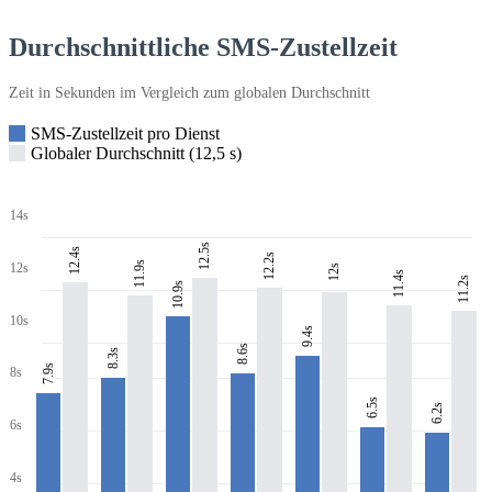
Durchschnittliche SMS-Zustellzeit
Zeit in Sekunden im Vergleich zum globalen Durchschnitt
SMS-Zustellzeit pro Dienst
Globaler Durchschnitt (12,5 s)
14s
12.5s
12.4s
12.2s
11.9s
12s
12s
11.4s
11.2s
10.9s
10s
9.4s
8.6s
8.3s
7.9s
8s
6.5s
6.2s
6s
4s