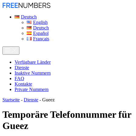
Deutsch
English
Deutsch
Español
Français
Verfügbare Länder
Dienste
Inaktive Nummern
FAQ
Kontakte
Private Nummern
Startseite
-
Dienste
-
Gueez
Temporäre Telefonnummer für
Gueez