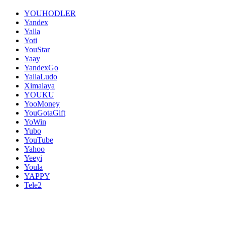
YOUHODLER
Yandex
Yalla
Yoti
YouStar
Yaay
YandexGo
YallaLudo
Ximalaya
YOUKU
YooMoney
YouGotaGift
YoWin
Yubo
YouTube
Yahoo
Yeeyi
Youla
YAPPY
Tele2