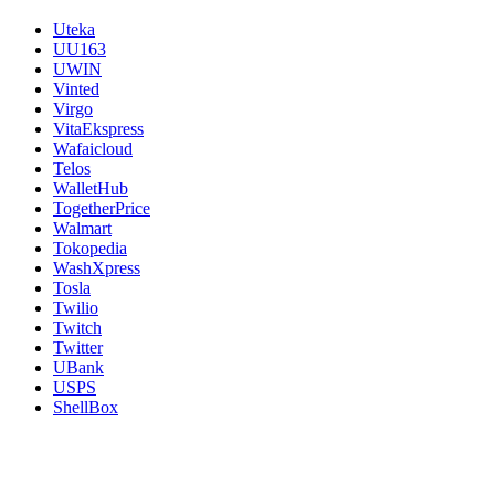
Uteka
UU163
UWIN
Vinted
Virgo
VitaEkspress
Wafaicloud
Telos
WalletHub
TogetherPrice
Walmart
Tokopedia
WashXpress
Tosla
Twilio
Twitch
Twitter
UBank
USPS
ShellBox