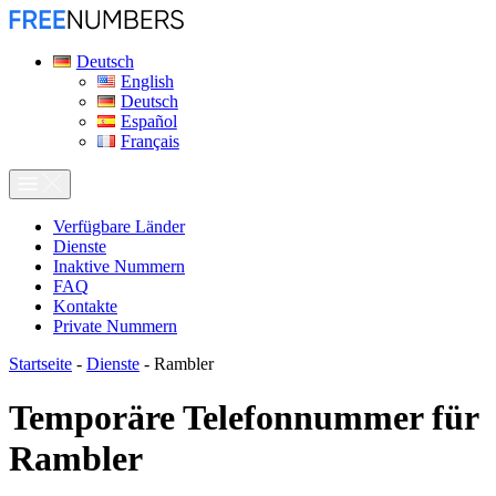
Deutsch
English
Deutsch
Español
Français
Verfügbare Länder
Dienste
Inaktive Nummern
FAQ
Kontakte
Private Nummern
Startseite
-
Dienste
-
Rambler
Temporäre Telefonnummer für
Rambler