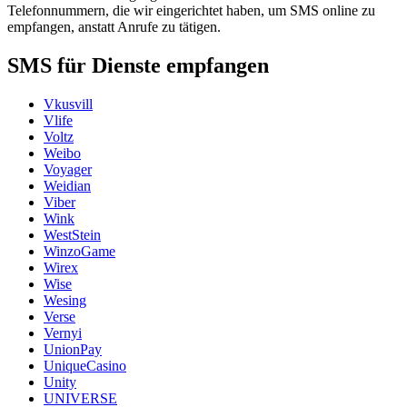
Telefonnummern, die wir eingerichtet haben, um SMS online zu
empfangen, anstatt Anrufe zu tätigen.
SMS für Dienste empfangen
Vkusvill
Vlife
Voltz
Weibo
Voyager
Weidian
Viber
Wink
WestStein
WinzoGame
Wirex
Wise
Wesing
Verse
Vernyi
UnionPay
UniqueCasino
Unity
UNIVERSE