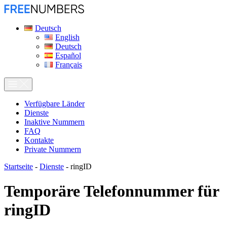
Deutsch
English
Deutsch
Español
Français
Verfügbare Länder
Dienste
Inaktive Nummern
FAQ
Kontakte
Private Nummern
Startseite
-
Dienste
-
ringID
Temporäre Telefonnummer für
ringID