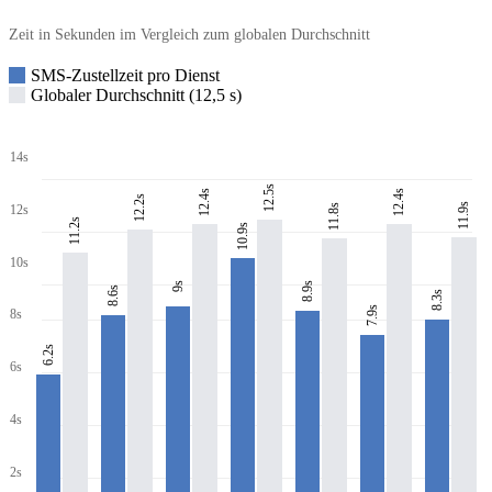
Zeit in Sekunden im Vergleich zum globalen Durchschnitt
SMS-Zustellzeit pro Dienst
Globaler Durchschnitt (12,5 s)
14s
12.5s
12.4s
12.4s
12.2s
11.9s
11.8s
12s
11.2s
10.9s
10s
8.9s
9s
8.6s
8.3s
7.9s
8s
6.2s
6s
4s
2s