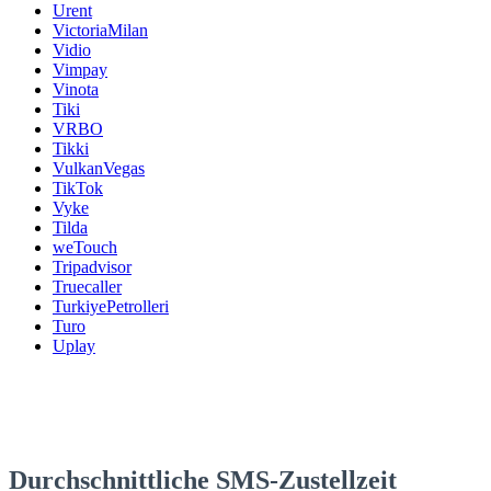
Urent
VictoriaMilan
Vidio
Vimpay
Vinota
Tiki
VRBO
Tikki
VulkanVegas
TikTok
Vyke
Tilda
weTouch
Tripadvisor
Truecaller
TurkiyePetrolleri
Turo
Uplay
Durchschnittliche SMS-Zustellzeit