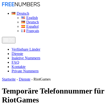
Deutsch
English
Deutsch
Español
Français
Verfügbare Länder
Dienste
Inaktive Nummern
FAQ
Kontakte
Private Nummern
Startseite
-
Dienste
-
RiotGames
Temporäre Telefonnummer für
RiotGames