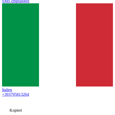
SMS empfangen
Italien
+393795813264
Kopiert