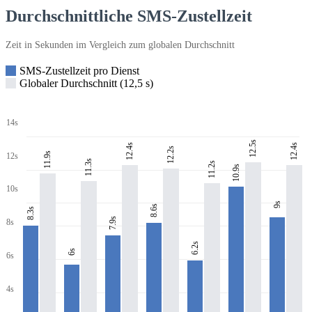
Durchschnittliche SMS-Zustellzeit
Zeit in Sekunden im Vergleich zum globalen Durchschnitt
SMS-Zustellzeit pro Dienst
Globaler Durchschnitt (12,5 s)
14s
12.5s
12.4s
12.4s
12.2s
11.9s
12s
11.3s
11.2s
10.9s
10s
9s
8.6s
8.3s
7.9s
8s
6.2s
6s
6s
4s