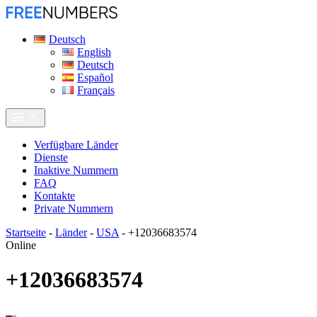
Deutsch
English
Deutsch
Español
Français
Verfügbare Länder
Dienste
Inaktive Nummern
FAQ
Kontakte
Private Nummern
Startseite
-
Länder
-
USA
-
+12036683574
Online
+12036683574