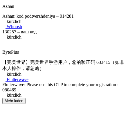
Ashan
Ashan: kod podtverzhdeniya – 014281
kürzlich
Whoosh
130257 – ваш код
kürzlich
BytePlus
【完美世界】完美世界手游用户，您的验证码 633415（如非
本人操作，请忽略）
kürzlich
Flutterwave
Flutterwave: Please use this OTP to complete your registration :
080469
kürzlich
Mehr laden