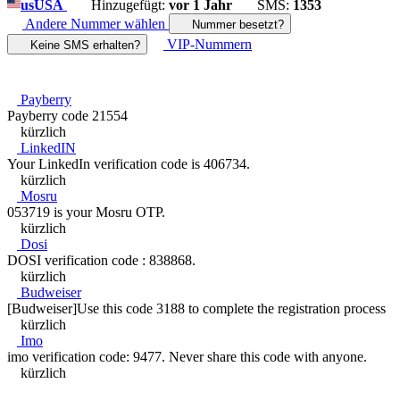
us
USA
Hinzugefügt:
vor 1 Jahr
SMS:
1353
Andere Nummer wählen
Nummer besetzt?
VIP-Nummern
Keine SMS erhalten?
Payberry
Payberry code 21554
kürzlich
LinkedIN
Your LinkedIn verification code is 406734.
kürzlich
Mosru
053719 is your Mosru OTP.
kürzlich
Dosi
DOSI verification code : 838868.
kürzlich
Budweiser
[Budweiser]Use this code 3188 to complete the registration process
kürzlich
Imo
imo verification code: 9477. Never share this code with anyone.
kürzlich