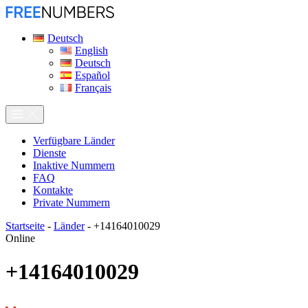
Deutsch
English
Deutsch
Español
Français
Verfügbare Länder
Dienste
Inaktive Nummern
FAQ
Kontakte
Private Nummern
Startseite
-
Länder
-
+14164010029
Online
+14164010029