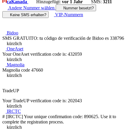
ca
Kanada
Hinzugefügt:
vor 1 Jahr
SMS:
3211
Andere Nummer wählen
Nummer besetzt?
VIP-Nummern
Keine SMS erhalten?
Bidoo
SMS GRATUITO: tu código de verificación de Bidoo es 338796
kürzlich
OneAset
Your OneAset verification code is: 432059
kürzlich
Magnolia
Magnolia code 47660
kürzlich
TradeUP
Your TradeUP verification code is: 202043
kürzlich
IRCTC
# [IRCTC] Your unique confirmation code: 890625. Use it to
complete the registration process.
kürzlich