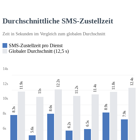
Durchschnittliche SMS-Zustellzeit
Zeit in Sekunden im Vergleich zum globalen Durchschnitt
SMS-Zustellzeit pro Dienst
Globaler Durchschnitt (12,5 s)
14s
12.4s
12.2s
11.9s
11.8s
12s
11.4s
11.2s
11s
10s
8.9s
8.6s
8.3s
7.9s
8s
6.5s
6.2s
6s
5.6s