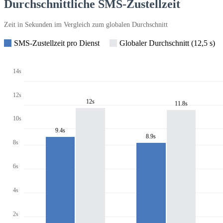
Durchschnittliche SMS-Zustellzeit
Zeit in Sekunden im Vergleich zum globalen Durchschnitt
SMS-Zustellzeit pro Dienst
Globaler Durchschnitt (12,5 s)
14s
12s
12s
11.8s
10s
9.4s
8.9s
8s
6s
4s
2s