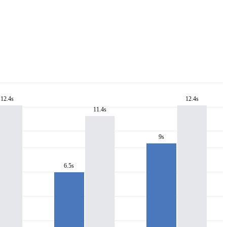
12.4s
12.4s
11.4s
9s
6.5s