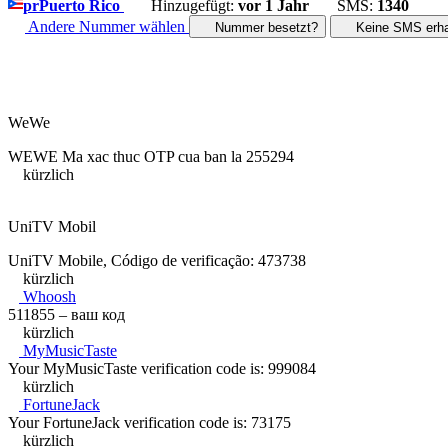
pr
Puerto Rico
Hinzugefügt:
vor 1 Jahr
SMS:
1340
Andere Nummer wählen
Nummer besetzt?
Keine SMS erha
WeWe
WEWE Ma xac thuc OTP cua ban la 255294
kürzlich
UniTV Mobil
UniTV Mobile, Código de verificação: 473738
kürzlich
Whoosh
511855 – ваш код
kürzlich
MyMusicTaste
Your MyMusicTaste verification code is: 999084
kürzlich
FortuneJack
Your FortuneJack verification code is: 73175
kürzlich