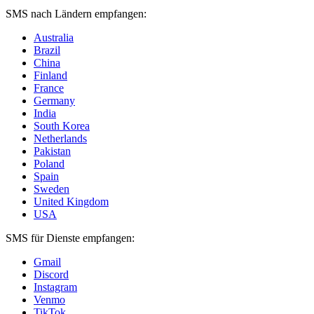
SMS nach Ländern empfangen:
Australia
Brazil
China
Finland
France
Germany
India
South Korea
Netherlands
Pakistan
Poland
Spain
Sweden
United Kingdom
USA
SMS für Dienste empfangen:
Gmail
Discord
Instagram
Venmo
TikTok