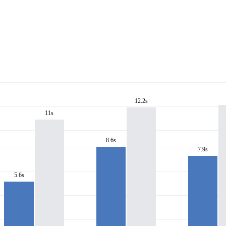
12.2s
11s
8.6s
7.9s
5.6s