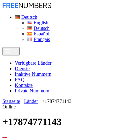
Deutsch
English
Deutsch
Español
Français
Verfügbare Länder
Dienste
Inaktive Nummern
FAQ
Kontakte
Private Nummern
Startseite
-
Länder
-
+17874771143
Online
+17874771143