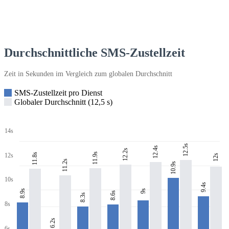
Durchschnittliche SMS-Zustellzeit
Zeit in Sekunden im Vergleich zum globalen Durchschnitt
SMS-Zustellzeit pro Dienst
Globaler Durchschnitt (12,5 s)
14s
12.5s
12.4s
12.2s
11.9s
11.8s
12s
12s
11.2s
10.9s
10s
9.4s
8.9s
9s
8.6s
8.3s
8s
6.2s
6s