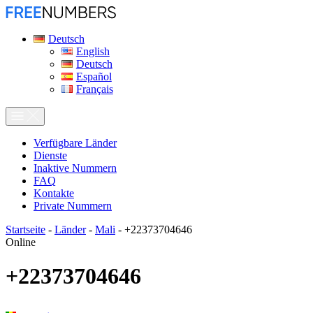
Deutsch
English
Deutsch
Español
Français
Verfügbare Länder
Dienste
Inaktive Nummern
FAQ
Kontakte
Private Nummern
Startseite
-
Länder
-
Mali
-
+22373704646
Online
+22373704646