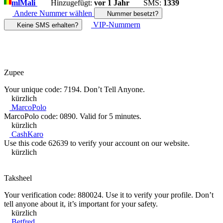
ml
Mali
Hinzugefügt:
vor 1 Jahr
SMS:
1339
Andere Nummer wählen
Nummer besetzt?
VIP-Nummern
Keine SMS erhalten?
Zupee
Your unique code: 7194. Don’t Tell Anyone.
kürzlich
MarcoPolo
MarcoPolo code: 0890. Valid for 5 minutes.
kürzlich
CashKaro
Use this code 62639 to verify your account on our website.
kürzlich
Taksheel
Your verification code: 880024. Use it to verify your profile. Don’t
tell anyone about it, it’s important for your safety.
kürzlich
Betfred