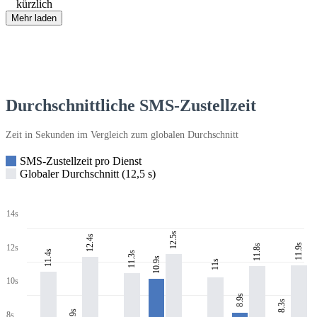
kürzlich
Mehr laden
Durchschnittliche SMS-Zustellzeit
Zeit in Sekunden im Vergleich zum globalen Durchschnitt
SMS-Zustellzeit pro Dienst
Globaler Durchschnitt (12,5 s)
14s
12.5s
12.4s
11.9s
11.8s
12s
11.4s
11.3s
10.9s
11s
10s
8.9s
8.3s
7.9s
8s