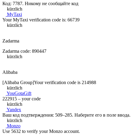
Код: 7787. Никому не сообщайте код
kürzlich
MyTaxi
Your MyTaxi verification code is: 66739
kürzlich
Zadarma
Zadarma code: 890447
kürzlich
Alibaba
[Alibaba Group]Your verification code is 214988
kürzlich
YouGotaGift
222915 – your code
kürzlich
Yandex
Ваш код подтверждения: 509–285. Наберите его в поле ввода.
kürzlich
Monzo
Use 5632 to verify your Monzo account.