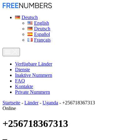
Deutsch
English
Deutsch
Español
Français
Verfügbare Länder
Dienste
Inaktive Nummern
FAQ
Kontakte
Private Nummern
Startseite
-
Länder
-
Uganda
-
+256718367313
Online
+256718367313