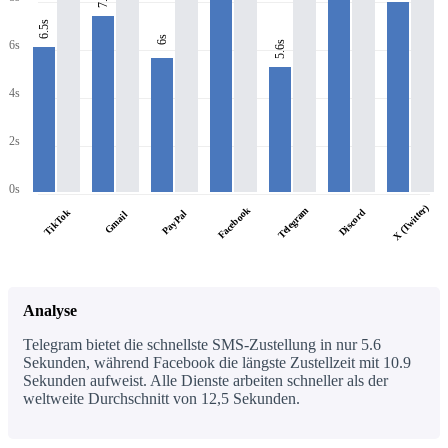
6.5s
6s
6s
5.6s
4s
2s
0s
X (Twitter)
Facebook
Telegram
TikTok
Discord
PayPal
Gmail
Analyse
Telegram bietet die schnellste SMS-Zustellung in nur 5.6
Sekunden, während Facebook die längste Zustellzeit mit 10.9
Sekunden aufweist. Alle Dienste arbeiten schneller als der
weltweite Durchschnitt von 12,5 Sekunden.