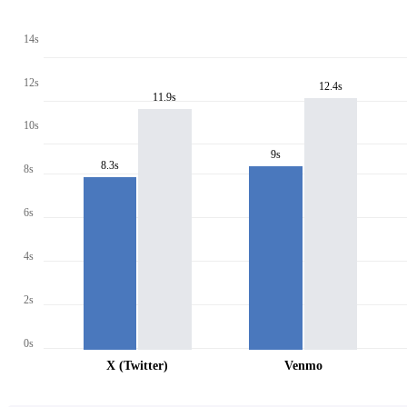
14s
12s
12.4s
11.9s
10s
9s
8.3s
8s
6s
4s
2s
0s
X (Twitter)
Venmo