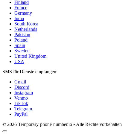
Finland
France
Germany
India
South Korea
Netherlands
Pakistan
Poland
Spain
Sweden
United Kingdom
USA
SMS für Dienste empfangen:
Gmail
Discord
Instagram
Venmo
TikTok
Telegram
PayPal
© 2026 Temporary-phone-number.io • Alle Rechte vorbehalten