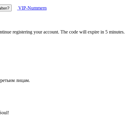
VIP-Nummern
lten?
ontinue registering your account. The code will expire in 5 minutes.
третьим лицам.
Soul!