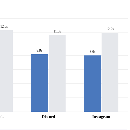
12.5s
12.2s
11.8s
8.9s
8.6s
ok
Discord
Instagram