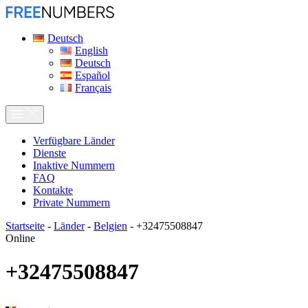
Deutsch
English
Deutsch
Español
Français
Verfügbare Länder
Dienste
Inaktive Nummern
FAQ
Kontakte
Private Nummern
Startseite
-
Länder
-
Belgien
-
+32475508847
Online
+32475508847