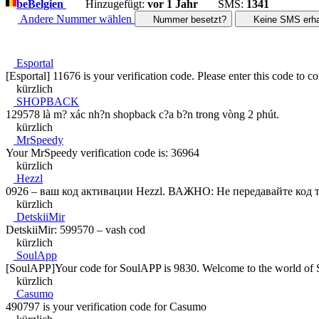
be
Belgien
Hinzugefügt:
vor 1 Jahr
SMS:
1341
Andere Nummer wählen
Nummer besetzt?
Keine SMS erha
Esportal
[Esportal] 11676 is your verification code. Please enter this code to c
kürzlich
SHOPBACK
129578 là m? xác nh?n shopback c?a b?n trong vòng 2 phút.
kürzlich
MrSpeedy
Your MrSpeedy verification code is: 36964
kürzlich
Hezzl
0926 – ваш код активации Hezzl. ВАЖНО: Не передавайте код 
kürzlich
DetskiiMir
DetskiiMir: 599570 – vash cod
kürzlich
SoulApp
[SoulAPP]Your code for SoulAPP is 9830. Welcome to the world of 
kürzlich
Casumo
490797 is your verification code for Casumo