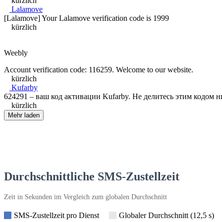
kürzlich
Lalamove
[Lalamove] Your Lalamove verification code is 1999
kürzlich
Weebly
Account verification code: 116259. Welcome to our website.
kürzlich
Kufarby
624291 – ваш код активации Kufarby. Не делитесь этим кодом ни
kürzlich
Mehr laden
Durchschnittliche SMS-Zustellzeit
Zeit in Sekunden im Vergleich zum globalen Durchschnitt
SMS-Zustellzeit pro Dienst
Globaler Durchschnitt (12,5 s)