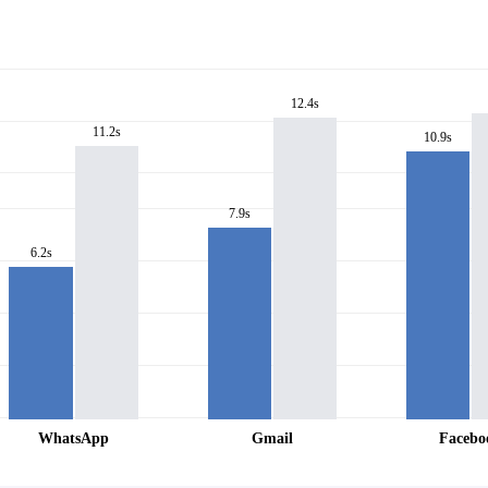
12.4s
11.2s
10.9s
7.9s
6.2s
WhatsApp
Gmail
Facebo