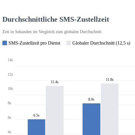
Durchschnittliche SMS-Zustellzeit
Zeit in Sekunden im Vergleich zum globalen Durchschnitt
SMS-Zustellzeit pro Dienst
Globaler Durchschnitt (12,5 s)
14s
12s
11.8s
11.4s
10s
8.9s
8s
6.5s
6s
4s