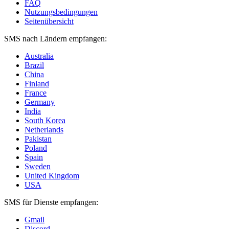
FAQ
Nutzungsbedingungen
Seitenübersicht
SMS nach Ländern empfangen:
Australia
Brazil
China
Finland
France
Germany
India
South Korea
Netherlands
Pakistan
Poland
Spain
Sweden
United Kingdom
USA
SMS für Dienste empfangen:
Gmail
Discord