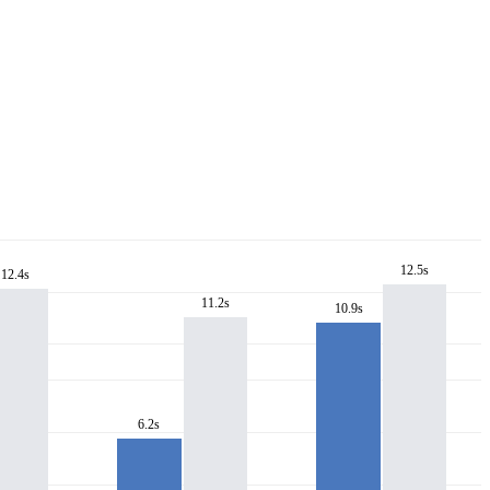
12.5s
12.4s
11.2s
10.9s
6.2s