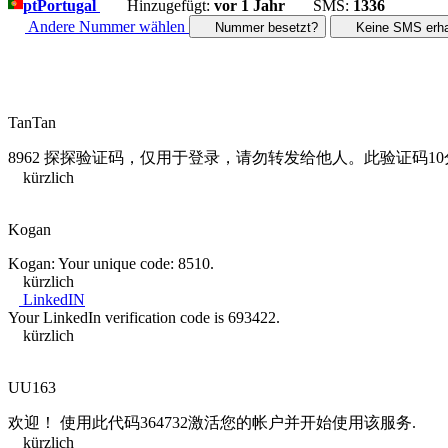
pt
Portugal
Hinzugefügt:
vor 1 Jahr
SMS:
1336
Andere Nummer wählen
Nummer besetzt?
Keine SMS erha
TanTan
8962 探探验证码，仅用于登录，请勿转发给他人。此验证码
kürzlich
Kogan
Kogan: Your unique code: 8510.
kürzlich
LinkedIN
Your LinkedIn verification code is 693422.
kürzlich
UU163
欢迎！ 使用此代码364732激活您的帐户并开始使用该服务.
kürzlich