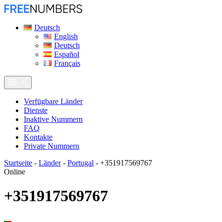
Deutsch
English
Deutsch
Español
Français
Verfügbare Länder
Dienste
Inaktive Nummern
FAQ
Kontakte
Private Nummern
Startseite
-
Länder
-
Portugal
-
+351917569767
Online
+351917569767