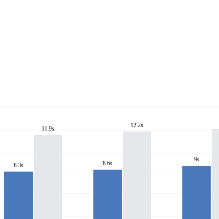
12.2s
11.9s
9s
8.6s
8.3s