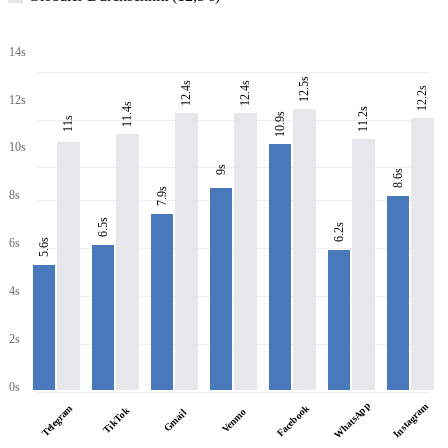
14s
12.5s
12.4s
12.4s
12.2s
12s
11.4s
11.2s
10.9s
11s
10s
9s
8.6s
7.9s
8s
6.5s
6.2s
6s
5.6s
4s
2s
0s
WhatsApp
Instagram
Facebook
Telegram
TikTok
Venmo
Gmail