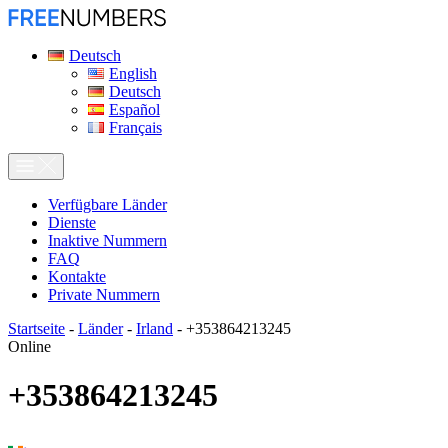
Deutsch
English
Deutsch
Español
Français
Verfügbare Länder
Dienste
Inaktive Nummern
FAQ
Kontakte
Private Nummern
Startseite
-
Länder
-
Irland
-
+353864213245
Online
+353864213245