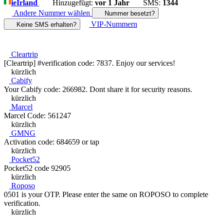
ie
Irland
Hinzugefügt:
vor 1 Jahr
SMS:
1344
Andere Nummer wählen
Nummer besetzt?
VIP-Nummern
Keine SMS erhalten?
Cleartrip
[Cleartrip] #verification code: 7837. Enjoy our services!
kürzlich
Cabify
Your Cabify code: 266982. Dont share it for security reasons.
kürzlich
Marcel
Marcel Code: 561247
kürzlich
GMNG
Activation code: 684659 or tap
kürzlich
Pocket52
Pocket52 code 92905
kürzlich
Roposo
0501 is your OTP. Please enter the same on ROPOSO to complete
verification.
kürzlich