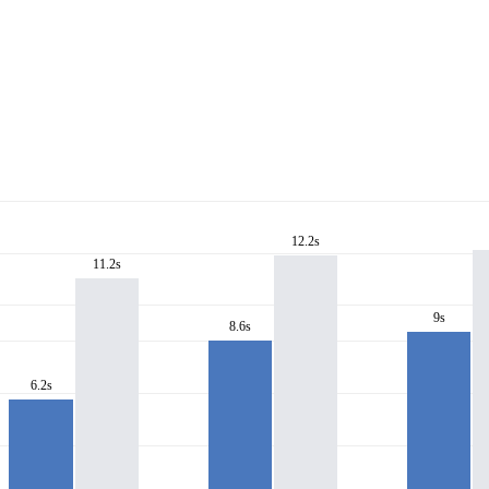
12.2s
11.2s
9s
8.6s
6.2s