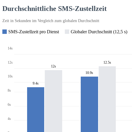
Durchschnittliche SMS-Zustellzeit
Zeit in Sekunden im Vergleich zum globalen Durchschnitt
SMS-Zustellzeit pro Dienst
Globaler Durchschnitt (12,5 s)
14s
12s
12.5s
12s
10.9s
10s
9.4s
8s
6s
4s