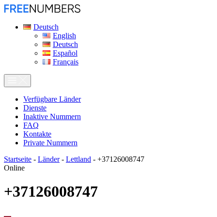
Deutsch
English
Deutsch
Español
Français
Verfügbare Länder
Dienste
Inaktive Nummern
FAQ
Kontakte
Private Nummern
Startseite
-
Länder
-
Lettland
-
+37126008747
Online
+37126008747