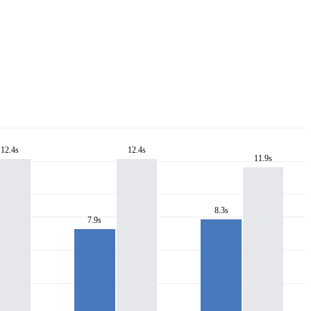
12.4s
12.4s
11.9s
8.3s
7.9s