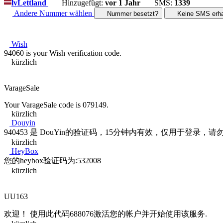
lv
Lettland
Hinzugefügt:
vor 1 Jahr
SMS:
1339
Andere Nummer wählen
Nummer besetzt?
Keine SMS erha
Wish
94060 is your Wish verification code.
kürzlich
VarageSale
Your VarageSale code is 079149.
kürzlich
Douyin
940453 是 DouYin的验证码，15分钟内有效，仅用于登录，
kürzlich
HeyBox
您的heybox验证码为:532008
kürzlich
UU163
欢迎！ 使用此代码688076激活您的帐户并开始使用该服务.