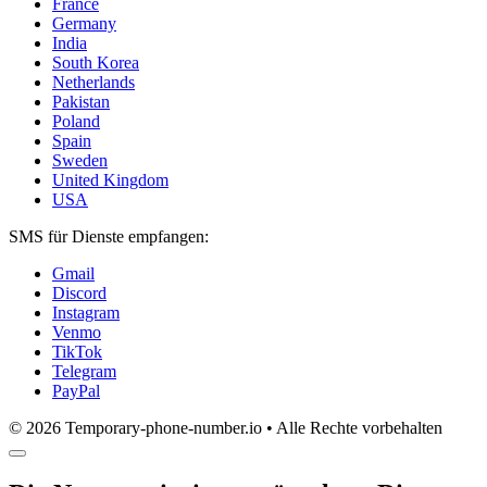
France
Germany
India
South Korea
Netherlands
Pakistan
Poland
Spain
Sweden
United Kingdom
USA
SMS für Dienste empfangen:
Gmail
Discord
Instagram
Venmo
TikTok
Telegram
PayPal
© 2026 Temporary-phone-number.io • Alle Rechte vorbehalten