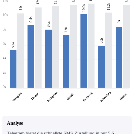
12.2s
12s
12s
11.2s
10.9s
11s
10s
9.4s
9s
8.6s
7.9s
8s
6.2s
6s
5.6s
4s
2s
0s
WhatsApp
Instagram
Facebook
Telegram
Tinder
Venmo
Gmail
Analyse
Telegram bietet die schnellste SMS-Zustellung in nur 5.6