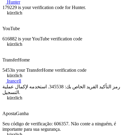
Hunter
179229 is your verification code for Hunter.
kürzlich
YouTube
616882 is your YouTube verification code
kürzlich
TransferHome
5453is your TransferHome verification code
kürzlich
Irancell
رمز التأكيد الفريد الخاص بك: 345538. استخدمه لإكمال عملية
التسجيل.
kürzlich
ApostaGanha
Seu código de verificação: 606357. Não conte a ninguém, é
importante para sua segurança.
kürzlich