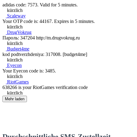
adidas code: 7573. Valid for 5 minutes.
kürzlich
Scaleway
Your OTP code is: 44167. Expires in 5 minutes.
kürzlich
DrugVokrug
Пароль: 347204 http://m.drugvokrug.ru
kürzlich
Budget4me
kod podtverzhdeniya: 317008. [budget4me]
kürzlich
Eyecon
Your Eyecon code is: 3485.
kürzlich
RiotGames
638266 is your RiotGames verification code
kürzlich
Mehr laden
Durchschnittliche SMS-Zustellzeit