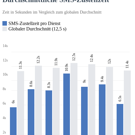
Zeit in Sekunden im Vergleich zum globalen Durchschnitt
SMS-Zustellzeit pro Dienst
Globaler Durchschnitt (12,5 s)
14s
12.5s
12.4s
12.2s
11.9s
12s
12s
11.4s
11.3s
10.9s
10s
9.4s
9s
8.6s
8.3s
8s
6.5s
6s
6s
4s
2s