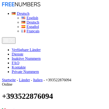
Deutsch
English
Deutsch
Español
Français
Verfügbare Länder
Dienste
Inaktive Nummern
FAQ
Kontakte
Private Nummern
Startseite
-
Länder
-
Italien
-
+393522876094
Online
+393522876094