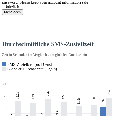
password, please keep your account information safe.
kürzlich
Mehr laden
Durchschnittliche SMS-Zustellzeit
Zeit in Sekunden im Vergleich zum globalen Durchschnitt
SMS-Zustellzeit pro Dienst
Globaler Durchschnitt (12,5 s)
14s
12.5s
12.4s
12.2s
11.9s
12s
12s
11.3s
11.2s
10.9s
10s
9.4s
9s