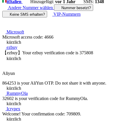
it
Italien
Hinzugefügt:
vor 1 Jahr
SMS:
1348
Andere Nummer wählen
Nummer besetzt?
VIP-Nummern
Keine SMS erhalten?
Microsoft
Microsoft access code: 4666
kürzlich
ezbuy
【ezbuy】Your ezbuy verification code is 375808
kürzlich
Aliyun
864253 is your AliYun OTP. Do not share it with anyone.
kürzlich
RummyOla
32602 is your verification code for RummyOla.
kürzlich
Icrypex
Welcome! Your confirmation code: 709809.
kürzlich