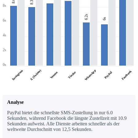
8.6s
8.3s
8s
6.2s
6s
6s
4s
2s
0s
WhatsApp
X (Twitter)
Instagram
Facebook
Tinder
PayPal
Venmo
Analyse
PayPal bietet die schnellste SMS-Zustellung in nur 6.0
Sekunden, während Facebook die längste Zustellzeit mit 10.9
Sekunden aufweist. Alle Dienste arbeiten schneller als der
weltweite Durchschnitt von 12,5 Sekunden.