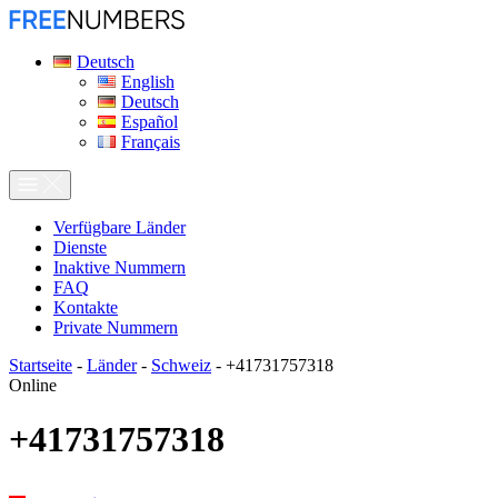
Deutsch
English
Deutsch
Español
Français
Verfügbare Länder
Dienste
Inaktive Nummern
FAQ
Kontakte
Private Nummern
Startseite
-
Länder
-
Schweiz
-
+41731757318
Online
+41731757318