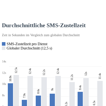
Durchschnittliche SMS-Zustellzeit
Zeit in Sekunden im Vergleich zum globalen Durchschnitt
SMS-Zustellzeit pro Dienst
Globaler Durchschnitt (12,5 s)
14s
12.5s
12.4s
12.4s
12.2s
12s
12s
11.4s
11.2s
10.9s
10s
9.4s
9s
8.6s
7.9s
8s
6.5s
6.2s