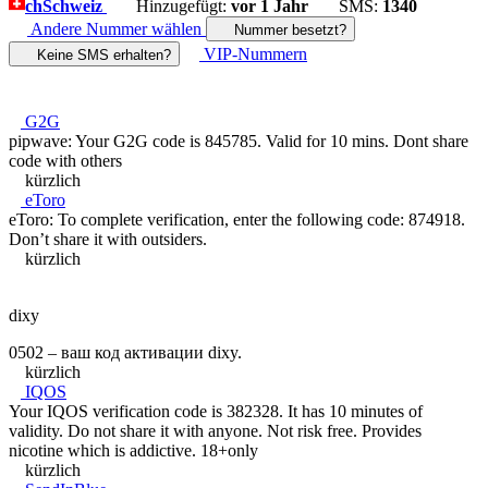
ch
Schweiz
Hinzugefügt:
vor 1 Jahr
SMS:
1340
Andere Nummer wählen
Nummer besetzt?
VIP-Nummern
Keine SMS erhalten?
G2G
pipwave: Your G2G code is 845785. Valid for 10 mins. Dont share
code with others
kürzlich
eToro
eToro: To complete verification, enter the following code: 874918.
Don’t share it with outsiders.
kürzlich
dixy
0502 – ваш код активации dixy.
kürzlich
IQOS
Your IQOS verification code is 382328. It has 10 minutes of
validity. Do not share it with anyone. Not risk free. Provides
nicotine which is addictive. 18+only
kürzlich