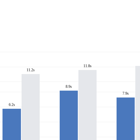
11.8s
11.2s
8.9s
7.9s
6.2s