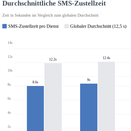
Durchschnittliche SMS-Zustellzeit
Zeit in Sekunden im Vergleich zum globalen Durchschnitt
SMS-Zustellzeit pro Dienst
Globaler Durchschnitt (12,5 s)
14s
12s
12.4s
12.2s
10s
9s
8.6s
8s
6s
4s
2s