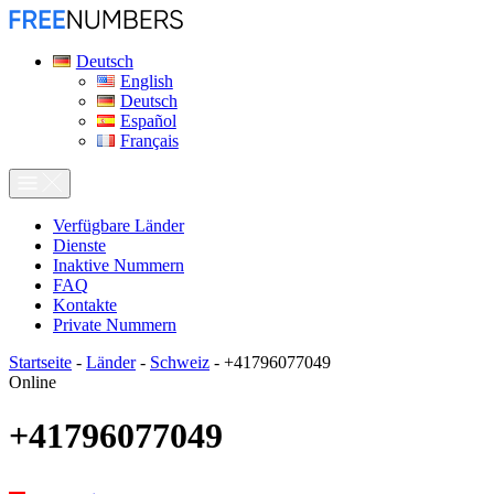
Deutsch
English
Deutsch
Español
Français
Verfügbare Länder
Dienste
Inaktive Nummern
FAQ
Kontakte
Private Nummern
Startseite
-
Länder
-
Schweiz
-
+41796077049
Online
+41796077049