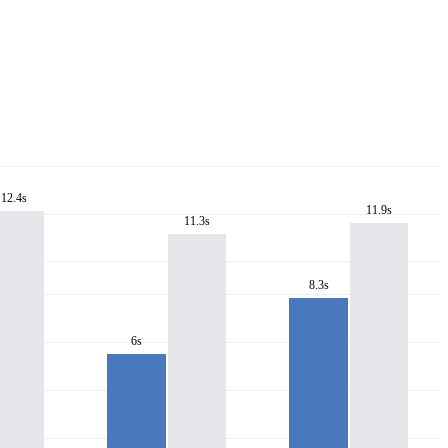
12.4s
11.9s
11.3s
8.3s
6s