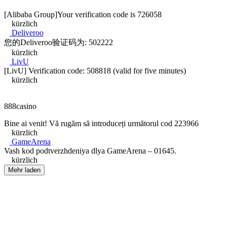
[Alibaba Group]Your verification code is 726058
kürzlich
Deliveroo
您的Deliveroo验证码为: 502222
kürzlich
LivU
[LivU] Verification code: 508818 (valid for five minutes)
kürzlich
888casino
Bine ai venit! Vă rugăm să introduceți următorul cod 223966
kürzlich
GameArena
Vash kod podtverzhdeniya dlya GameArena – 01645.
kürzlich
Mehr laden