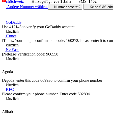
ch
Schweiz
Hinzugefügt:
vor 1 Jahr
SMS:
1402
Andere Nummer wählen
Nummer besetzt?
Keine SMS erha
GoDaddy
Use 412143 to verify your GoDaddy account.
kürzlich
iTunes
ITunes: Your unique confirmation code: 160272. Please enter it to comp
kürzlich
NetEase
[Netease]Verification code: 966558
kürzlich
Agoda
[Agoda] enter this code 669936 to confirm your phone number
kürzlich
KFC
Please confirm your phone number. Enter code 502894
kürzlich
Alibaba