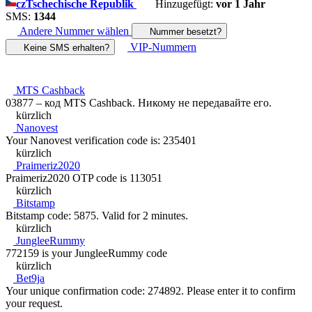
cz
Tschechische Republik
Hinzugefügt:
vor 1 Jahr
SMS:
1344
Andere Nummer wählen
Nummer besetzt?
VIP-Nummern
Keine SMS erhalten?
MTS Cashback
03877 – код MTS Cashback. Никому не передавайте его.
kürzlich
Nanovest
Your Nanovest verification code is: 235401
kürzlich
Praimeriz2020
Praimeriz2020 OTP code is 113051
kürzlich
Bitstamp
Bitstamp code: 5875. Valid for 2 minutes.
kürzlich
JungleeRummy
772159 is your JungleeRummy code
kürzlich
Bet9ja
Your unique confirmation code: 274892. Please enter it to confirm
your request.