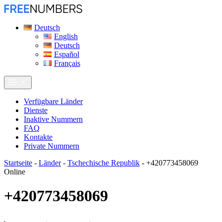
Deutsch
English
Deutsch
Español
Français
Verfügbare Länder
Dienste
Inaktive Nummern
FAQ
Kontakte
Private Nummern
Startseite
-
Länder
-
Tschechische Republik
-
+420773458069
Online
+420773458069