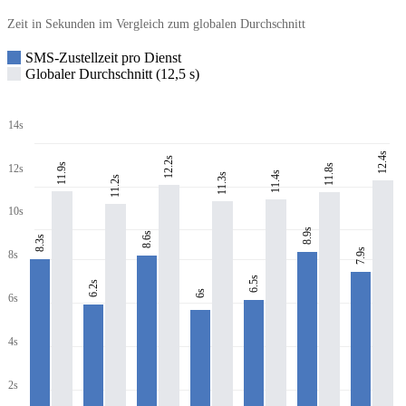
Zeit in Sekunden im Vergleich zum globalen Durchschnitt
SMS-Zustellzeit pro Dienst
Globaler Durchschnitt (12,5 s)
14s
12.4s
12.2s
11.9s
11.8s
12s
11.4s
11.3s
11.2s
10s
8.9s
8.6s
8.3s
7.9s
8s
6.5s
6.2s
6s
6s
4s
2s