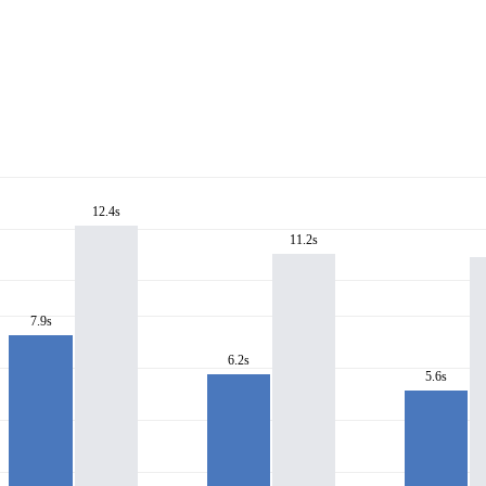
12.4s
11.2s
7.9s
6.2s
5.6s