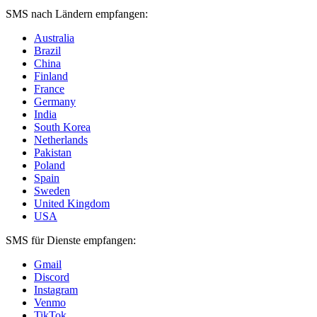
SMS nach Ländern empfangen:
Australia
Brazil
China
Finland
France
Germany
India
South Korea
Netherlands
Pakistan
Poland
Spain
Sweden
United Kingdom
USA
SMS für Dienste empfangen:
Gmail
Discord
Instagram
Venmo
TikTok