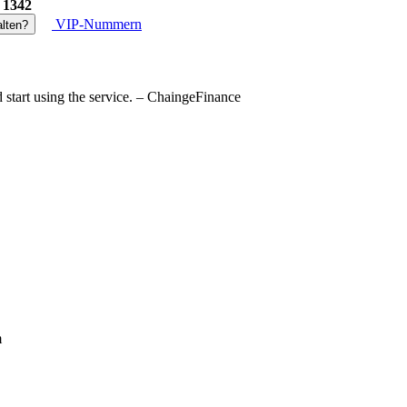
:
1342
VIP-Nummern
lten?
d start using the service. – ChaingeFinance
m