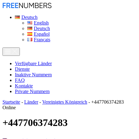
Deutsch
English
Deutsch
Español
Français
Verfügbare Länder
Dienste
Inaktive Nummern
FAQ
Kontakte
Private Nummern
Startseite
-
Länder
-
Vereinigtes Königreich
-
+447706374283
Online
+447706374283