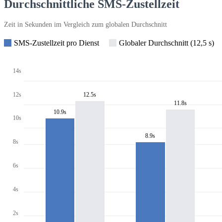
Durchschnittliche SMS-Zustellzeit
Zeit in Sekunden im Vergleich zum globalen Durchschnitt
SMS-Zustellzeit pro Dienst
Globaler Durchschnitt (12,5 s)
14s
12s
12.5s
11.8s
10.9s
10s
8.9s
8s
6s
4s
2s