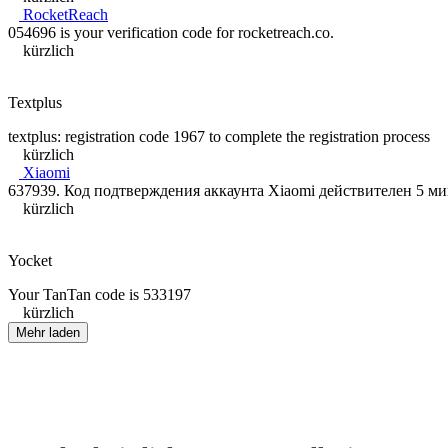
RocketReach
054696 is your verification code for rocketreach.co.
kürzlich
Textplus
textplus: registration code 1967 to complete the registration process
kürzlich
Xiaomi
637939. Код подтверждения аккаунта Xiaomi дейcтвителен 5 ми
kürzlich
Yocket
Your TanTan code is 533197
kürzlich
Mehr laden