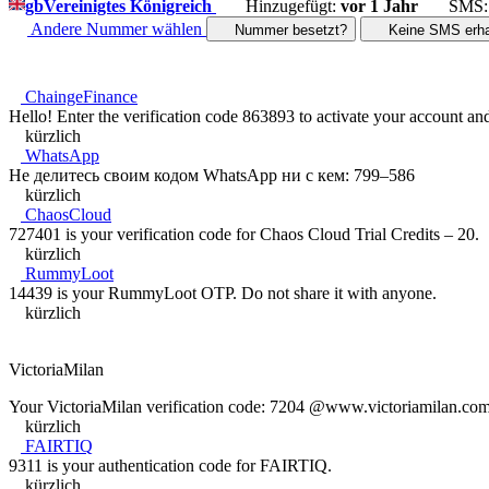
gb
Vereinigtes Königreich
Hinzugefügt:
vor 1 Jahr
SMS
Andere Nummer wählen
Nummer besetzt?
Keine SMS erha
ChaingeFinance
Hello! Enter the verification code 863893 to activate your account an
kürzlich
WhatsApp
Не делитесь своим кодом WhatsApp ни с кем: 799–586
kürzlich
ChaosCloud
727401 is your verification code for Chaos Cloud Trial Credits – 20.
kürzlich
RummyLoot
14439 is your RummyLoot OTP. Do not share it with anyone.
kürzlich
VictoriaMilan
Your VictoriaMilan verification code: 7204 @www.victoriamilan.co
kürzlich
FAIRTIQ
9311 is your authentication code for FAIRTIQ.
kürzlich