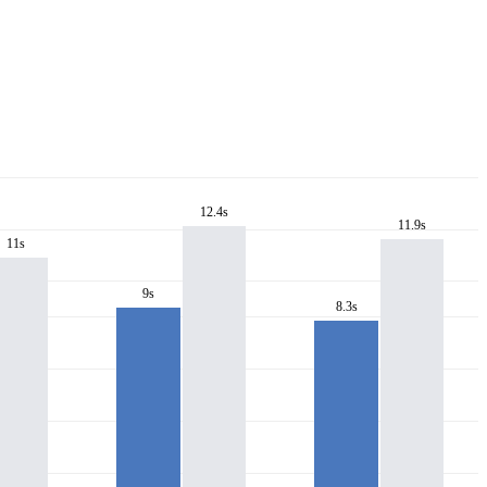
12.4s
11.9s
11s
9s
8.3s