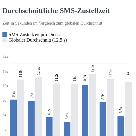
Durchschnittliche SMS-Zustellzeit
Zeit in Sekunden im Vergleich zum globalen Durchschnitt
SMS-Zustellzeit pro Dienst
Globaler Durchschnitt (12,5 s)
14s
12.5s
12.2s
11.9s
11.8s
12s
11.4s
11.2s
10.9s
11s
10s
8.9s
8.6s
8.3s
8s
6.5s
6.2s
6s
5.6s
4s