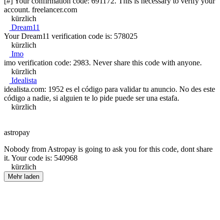
[#] Your confirmation code: 691172. This is necessary to verify your
account. freelancer.com
kürzlich
Dream11
Your Dream11 verification code is: 578025
kürzlich
Imo
imo verification code: 2983. Never share this code with anyone.
kürzlich
Idealista
idealista.com: 1952 es el código para validar tu anuncio. No des este
código a nadie, si alguien te lo pide puede ser una estafa.
kürzlich
astropay
Nobody from Astropay is going to ask you for this code, dont share
it. Your code is: 540968
kürzlich
Mehr laden