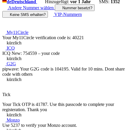
de
Deutschland
Hinzugefügt:
vor 1 Jahr
SMS:
1352
Andere Nummer wählen
Nummer besetzt?
VIP-Nummern
Keine SMS erhalten?
My11Circle
Your My11Circle verification code is: 40221
kürzlich
ICQ
ICQ New: 754559 – your code
kürzlich
G2G
pipwave: Your G2G code is 104195. Valid for 10 mins. Dont share
code with others
kürzlich
Tick
Your Tick OTP is 41787. Use this passcode to complete your
registeration. Thank you
kürzlich
Monzo
Use 5237 to verify your Monzo account.