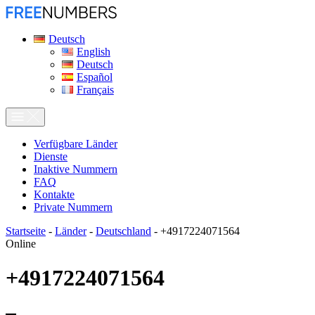
Deutsch
English
Deutsch
Español
Français
Verfügbare Länder
Dienste
Inaktive Nummern
FAQ
Kontakte
Private Nummern
Startseite
-
Länder
-
Deutschland
-
+4917224071564
Online
+4917224071564