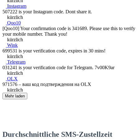
kürzlich
Instagram
507222 is your Instagram code. Dont share it.
kürzlich
Qoo10
[Qoo10] Your confirmation code is 341689. Please use this to verify
your mobile number. Thank you!
kürzlich
Wink
699531 is your verification code, expires in 30 mins!
kürzlich
Telegram
031241 is your verification code for Telegram. 7v00K9ar
kürzlich
OLX
971576 – ваш код подтверждения на OLX
kürzlich
Mehr laden
Durchschnittliche SMS-Zustellzeit