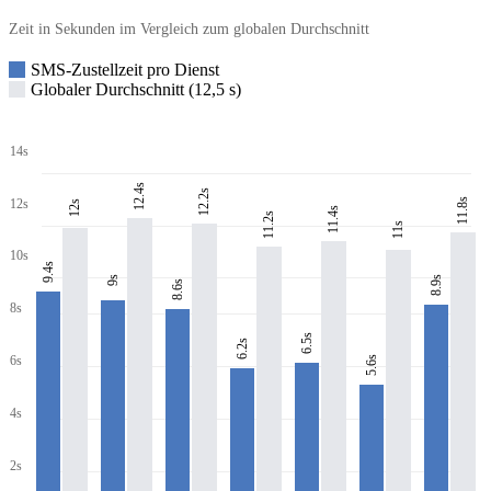
Zeit in Sekunden im Vergleich zum globalen Durchschnitt
SMS-Zustellzeit pro Dienst
Globaler Durchschnitt (12,5 s)
14s
12.4s
12.2s
11.8s
12s
12s
11.4s
11.2s
11s
10s
9.4s
8.9s
9s
8.6s
8s
6.5s
6.2s
6s
5.6s
4s
2s