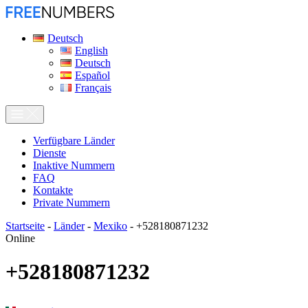
Deutsch
English
Deutsch
Español
Français
Verfügbare Länder
Dienste
Inaktive Nummern
FAQ
Kontakte
Private Nummern
Startseite
-
Länder
-
Mexiko
-
+528180871232
Online
+528180871232