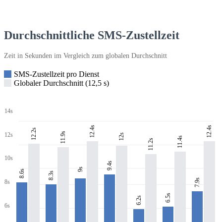
Durchschnittliche SMS-Zustellzeit
Zeit in Sekunden im Vergleich zum globalen Durchschnitt
SMS-Zustellzeit pro Dienst
Globaler Durchschnitt (12,5 s)
14s
12.4s
12.4s
12.2s
11.9s
12s
12s
11.4s
11.2s
10s
9.4s
9s
8.6s
8.3s
7.9s
8s
6.5s
6.2s
6s