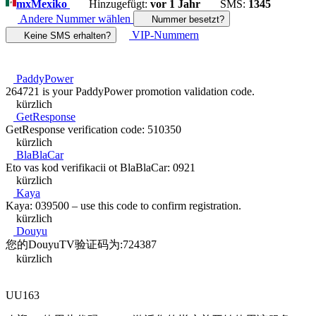
mx
Mexiko
Hinzugefügt:
vor 1 Jahr
SMS:
1345
Andere Nummer wählen
Nummer besetzt?
VIP-Nummern
Keine SMS erhalten?
PaddyPower
264721 is your PaddyPower promotion validation code.
kürzlich
GetResponse
GetResponse verification code: 510350
kürzlich
BlaBlaCar
Eto vas kod verifikacii ot BlaBlaCar: 0921
kürzlich
Kaya
Kaya: 039500 – use this code to confirm registration.
kürzlich
Douyu
您的DouyuTV验证码为:724387
kürzlich
UU163