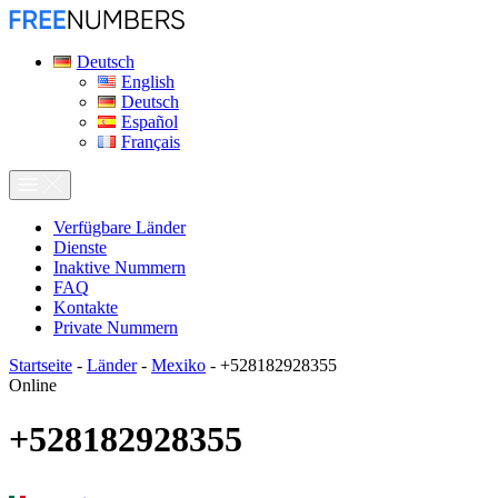
Deutsch
English
Deutsch
Español
Français
Verfügbare Länder
Dienste
Inaktive Nummern
FAQ
Kontakte
Private Nummern
Startseite
-
Länder
-
Mexiko
-
+528182928355
Online
+528182928355