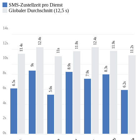
SMS-Zustellzeit pro Dienst
Globaler Durchschnitt (12,5 s)
14s
12.4s
12.4s
11.9s
11.8s
12s
11.4s
11.2s
11s
10s
8.9s
9s
8.3s
7.9s
8s
6.5s
6.2s
6s
5.6s
4s
2s
0s