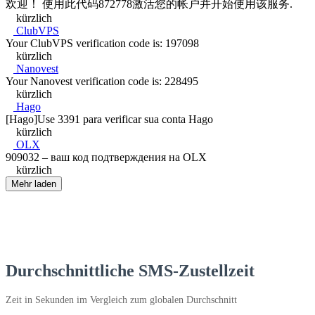
欢迎！ 使用此代码872778激活您的帐户并开始使用该服务.
kürzlich
ClubVPS
Your ClubVPS verification code is: 197098
kürzlich
Nanovest
Your Nanovest verification code is: 228495
kürzlich
Hago
[Hago]Use 3391 para verificar sua conta Hago
kürzlich
OLX
909032 – ваш код подтверждения на OLX
kürzlich
Mehr laden
Durchschnittliche SMS-Zustellzeit
Zeit in Sekunden im Vergleich zum globalen Durchschnitt