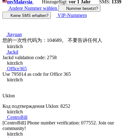
my
Malaysia
Hinzugefügt:
vor 1 Jahr
SMS:
1339
Andere Nummer wählen
Nummer besetzt?
VIP-Nummern
Keine SMS erhalten?
Jiayuan
您的一次性代码为：104689。 不要告诉任何人
kürzlich
Jackd
Jackd validation code: 2758
kürzlich
Office365
Use 795014 as code for Office 365
kürzlich
Uklon
Код подтверждения Uklon: 8252
kürzlich
CentroBill
[CentroBill] Phone number verification: 077552. Join our
community!
kürzlich