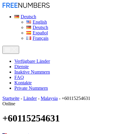
Deutsch
English
Deutsch
Español
Français
Verfügbare Länder
Dienste
Inaktive Nummern
FAQ
Kontakte
Private Nummern
Startseite
-
Länder
-
Malaysia
-
+60115254631
Online
+60115254631