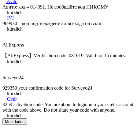
Avito
Авито: код – 014391. Не сообщайте код НИКОМУ.
kürzlich
IVI
969930 – код подтверждения для входа на ivi.ru
kürzlich
AliExpress
【AliExpress】Verification code: 081019. Valid for 15 minutes.
kürzlich
Surveyo24
929359 your confirmation code for Surveyo24.
kürzlich
Getir
3259 activation code. You are about to login into your Getir account
with the code above. Do not share your code with anyone.
kürzlich
Mehr laden