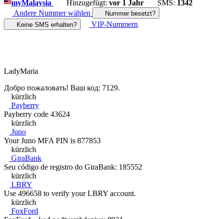
my
Malaysia
Hinzugefügt:
vor 1 Jahr
SMS:
1342
Andere Nummer wählen
Nummer besetzt?
VIP-Nummern
Keine SMS erhalten?
LadyMaria
Добро пожаловать! Ваш код: 7129.
kürzlich
Payberry
Payberry code 43624
kürzlich
Juno
Your Juno MFA PIN is 877853
kürzlich
GiraBank
Seu código de registro do GiraBank: 185552
kürzlich
LBRY
Use 496658 to verify your LBRY account.
kürzlich
FoxFord