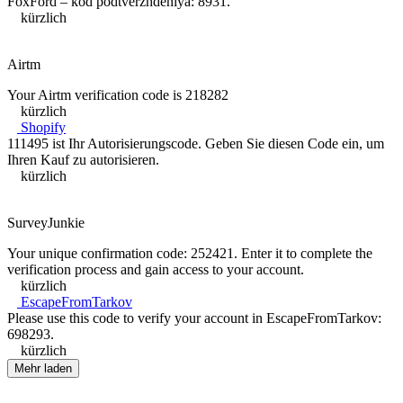
FoxFord – kod podtverzhdeniya: 8931.
kürzlich
Airtm
Your Airtm verification code is 218282
kürzlich
Shopify
111495 ist Ihr Autorisierungscode. Geben Sie diesen Code ein, um
Ihren Kauf zu autorisieren.
kürzlich
SurveyJunkie
Your unique confirmation code: 252421. Enter it to complete the
verification process and gain access to your account.
kürzlich
EscapeFromTarkov
Please use this code to verify your account in EscapeFromTarkov:
698293.
kürzlich
Mehr laden