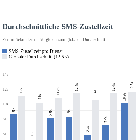
Durchschnittliche SMS-Zustellzeit
Zeit in Sekunden im Vergleich zum globalen Durchschnitt
SMS-Zustellzeit pro Dienst
Globaler Durchschnitt (12,5 s)
14s
12.5s
12.4s
12.4s
11.8s
12s
12s
11.4s
10.9s
11s
10s
9.4s
8.9s
9s
7.9s
8s
6.5s
6s
5.6s