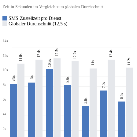
Zeit in Sekunden im Vergleich zum globalen Durchschnitt
SMS-Zustellzeit pro Dienst
Globaler Durchschnitt (12,5 s)
14s
12.5s
12.4s
12.4s
12.2s
11.8s
12s
11.2s
10.9s
11s
10s
8.9s
9s
8.6s
7.9s
8s
6.2s
6s
5.6s
4s
2s