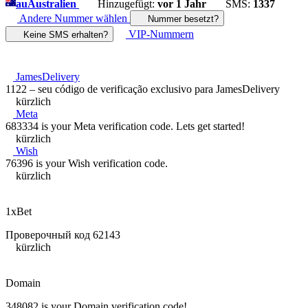
au
Australien
Hinzugefügt:
vor 1 Jahr
SMS:
1337
Andere Nummer wählen
Nummer besetzt?
VIP-Nummern
Keine SMS erhalten?
JamesDelivery
1122 – seu código de verificação exclusivo para JamesDelivery
kürzlich
Meta
683334 is your Meta verification code. Lets get started!
kürzlich
Wish
76396 is your Wish verification code.
kürzlich
1xBet
Проверочный код 62143
kürzlich
Domain
348082 is your Domain verification code!