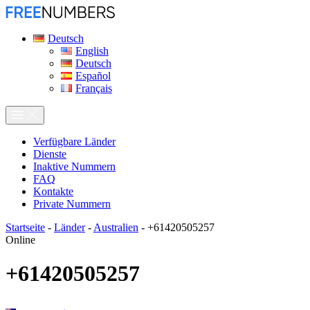
Deutsch
English
Deutsch
Español
Français
Verfügbare Länder
Dienste
Inaktive Nummern
FAQ
Kontakte
Private Nummern
Startseite
-
Länder
-
Australien
-
+61420505257
Online
+61420505257