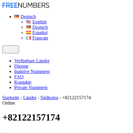
Deutsch
English
Deutsch
Español
Français
Verfügbare Länder
Dienste
Inaktive Nummern
FAQ
Kontakte
Private Nummern
Startseite
-
Länder
-
Südkorea
-
+82122157174
Online
+82122157174