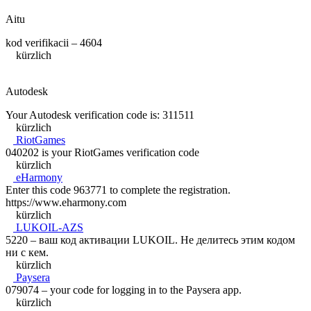
Aitu
kod verifikacii – 4604
kürzlich
Autodesk
Your Autodesk verification code is: 311511
kürzlich
RiotGames
040202 is your RiotGames verification code
kürzlich
eHarmony
Enter this code 963771 to complete the registration.
https://www.eharmony.com
kürzlich
LUKOIL-AZS
5220 – ваш код активации LUKOIL. Не делитесь этим кодом
ни с кем.
kürzlich
Paysera
079074 – your code for logging in to the Paysera app.
kürzlich