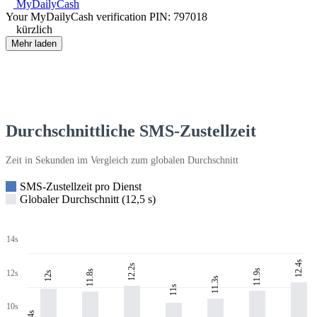
MyDailyCash
Your MyDailyCash verification PIN: 797018
kürzlich
Mehr laden
Durchschnittliche SMS-Zustellzeit
Zeit in Sekunden im Vergleich zum globalen Durchschnitt
SMS-Zustellzeit pro Dienst
Globaler Durchschnitt (12,5 s)
14s
12.4s
12.2s
11.9s
11.8s
12s
12s
11.3s
11s
10s
9.4s