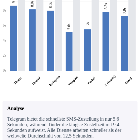
8.9s
8.6s
8.3s
7.9s
8s
6s
6s
5.6s
4s
2s
0s
X (Twitter)
Instagram
Telegram
Discord
Tinder
PayPal
Gmail
Analyse
Telegram bietet die schnellste SMS-Zustellung in nur 5.6
Sekunden, während Tinder die längste Zustellzeit mit 9.4
Sekunden aufweist. Alle Dienste arbeiten schneller als der
weltweite Durchschnitt von 12,5 Sekunden.