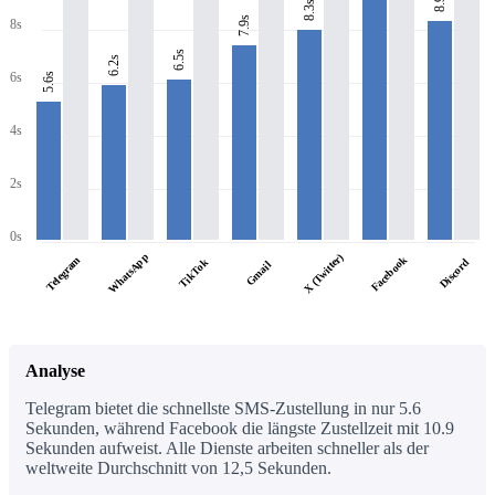
8.9s
8.3s
7.9s
8s
6.5s
6.2s
6s
5.6s
4s
2s
0s
WhatsApp
X (Twitter)
Facebook
Telegram
TikTok
Discord
Gmail
Analyse
Telegram bietet die schnellste SMS-Zustellung in nur 5.6
Sekunden, während Facebook die längste Zustellzeit mit 10.9
Sekunden aufweist. Alle Dienste arbeiten schneller als der
weltweite Durchschnitt von 12,5 Sekunden.