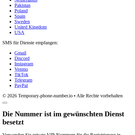
Pakistan
Poland
Spain
Sweden
United Kingdom
USA
SMS für Dienste empfangen:
Gmail
Discord
Instagram
Venmo
TikTok
Telegram
PayPal
© 2026 Temporary-phone-number.io • Alle Rechte vorbehalten
Die Nummer ist im gewünschten Dienst
besetzt
Verwenden Sie private VIP-Nummern für die Registrierung in