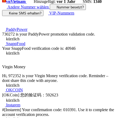
vn
Vietnam
Hinzugefügt:
vor 1 Jahr
SMS:
1340
Andere Nummer wählen
Nummer besetzt?
VIP-Nummern
Keine SMS erhalten?
PaddyPower
730272 is your PaddyPower promotion validation code.
kürzlich
SnappFood
Your SnappFood verification code is: 40946
kürzlich
Virgin Money
Hi, 972352 is your Virgin Money verification code. Reminder –
dont share this code with anyone.
kürzlich
OKCOIN
[OKCoin] 您的验证码：592623
kürzlich
Instarem
#[Instarem] Your confirmation code: 010391. Use it to complete the
account verification process.