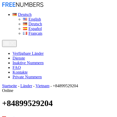
Deutsch
English
Deutsch
Español
Français
Verfügbare Länder
Dienste
Inaktive Nummern
FAQ
Kontakte
Private Nummern
Startseite
-
Länder
-
Vietnam
-
+84899529204
Online
+84899529204