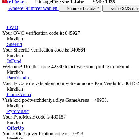
tr
Türkei
Hinzugefügt:
vor 1 Jahr
SMS:
1335
Andere Nummer wählen
Nummer besetzt?
Keine SMS erha
OVO
Your OVO verification code is: 845927
kürzlich
Sheerid
Your SheerID verification code is: 340664
kürzlich
InFund
Welcome! Use this code 42390 to activate your profile in InFund.
kürzlich
ParuVendu
Voici le code de validation pour votre annonce ParuVendu.fr : 861152. 
kürzlich
GameArena
Vash kod podtverzhdeniya dlya GameArena – 48958.
kürzlich
PyroMusic
Your PyroMusic code is 480187
kürzlich
OfferUp
Your OfferUp verification code is: 10353