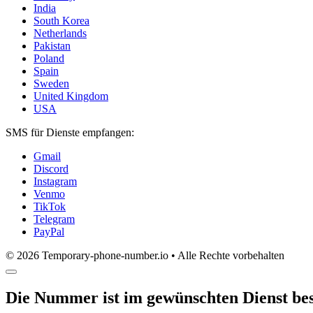
India
South Korea
Netherlands
Pakistan
Poland
Spain
Sweden
United Kingdom
USA
SMS für Dienste empfangen:
Gmail
Discord
Instagram
Venmo
TikTok
Telegram
PayPal
© 2026 Temporary-phone-number.io • Alle Rechte vorbehalten
Die Nummer ist im gewünschten Dienst bes