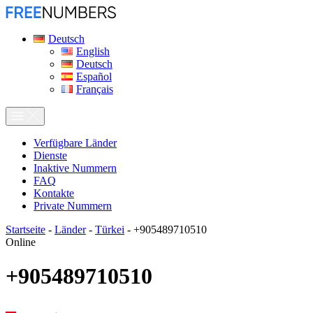
Deutsch
English
Deutsch
Español
Français
Verfügbare Länder
Dienste
Inaktive Nummern
FAQ
Kontakte
Private Nummern
Startseite
-
Länder
-
Türkei
-
+905489710510
Online
+905489710510