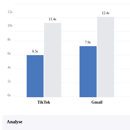
12s
12.4s
11.4s
10s
8s
7.9s
6.5s
6s
4s
2s
0s
TikTok
Gmail
Analyse