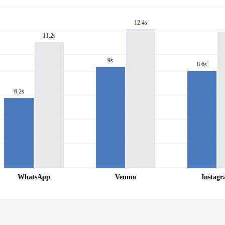
12.4s
11.2s
9s
8.6s
6.2s
WhatsApp
Venmo
Instag