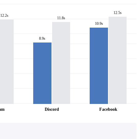
12.5s
12.2s
11.8s
10.9s
8.9s
ram
Discord
Facebook