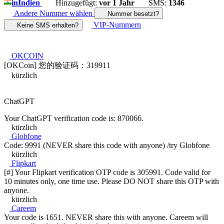
in
Indien
Hinzugefügt:
vor 1 Jahr
SMS:
1346
Andere Nummer wählen
Nummer besetzt?
VIP-Nummern
Keine SMS erhalten?
OKCOIN
[OKCoin] 您的验证码：319911
kürzlich
ChatGPT
Your ChatGPT verification code is: 870066.
kürzlich
Globfone
Code: 9991 (NEVER share this code with anyone) /try Globfone
kürzlich
Flipkart
[#] Your Flipkart verification OTP code is 305991. Code valid for
10 minutes only, one time use. Please DO NOT share this OTP with
anyone.
kürzlich
Careem
Your code is 1651. NEVER share this with anyone. Careem will