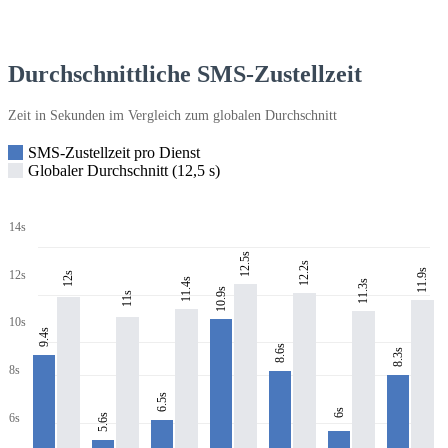
Durchschnittliche SMS-Zustellzeit
Zeit in Sekunden im Vergleich zum globalen Durchschnitt
SMS-Zustellzeit pro Dienst
Globaler Durchschnitt (12,5 s)
14s
12.5s
12.2s
11.9s
12s
12s
11.4s
11.3s
10.9s
11s
10s
9.4s
8.6s
8.3s
8s
6.5s
6s
6s
5.6s