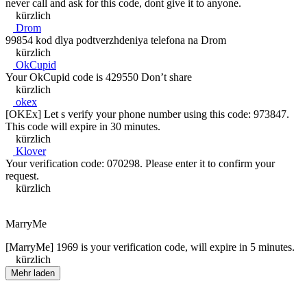
never call and ask for this code, dont give it to anyone.
kürzlich
Drom
99854 kod dlya podtverzhdeniya telefona na Drom
kürzlich
OkCupid
Your OkCupid code is 429550 Don’t share
kürzlich
okex
[OKEx] Let s verify your phone number using this code: 973847.
This code will expire in 30 minutes.
kürzlich
Klover
Your verification code: 070298. Please enter it to confirm your
request.
kürzlich
MarryMe
[MarryMe] 1969 is your verification code, will expire in 5 minutes.
kürzlich
Mehr laden