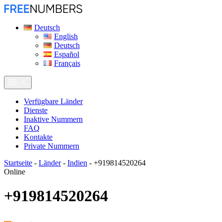
Deutsch
English
Deutsch
Español
Français
Verfügbare Länder
Dienste
Inaktive Nummern
FAQ
Kontakte
Private Nummern
Startseite
-
Länder
-
Indien
-
+919814520264
Online
+919814520264