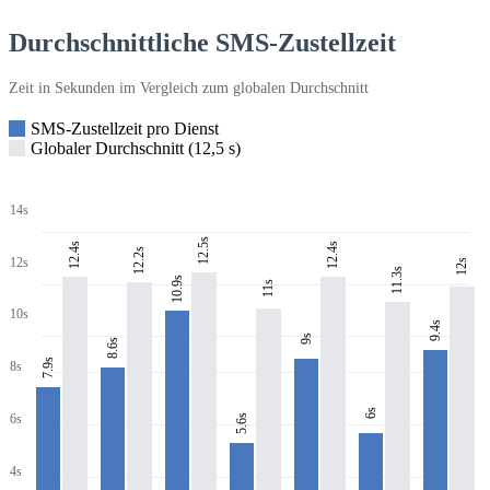
Durchschnittliche SMS-Zustellzeit
Zeit in Sekunden im Vergleich zum globalen Durchschnitt
SMS-Zustellzeit pro Dienst
Globaler Durchschnitt (12,5 s)
14s
12.5s
12.4s
12.4s
12.2s
12s
12s
11.3s
10.9s
11s
10s
9.4s
9s
8.6s
7.9s
8s
6s
6s
5.6s
4s