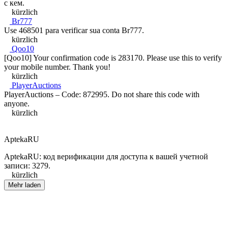
с кем.
kürzlich
Br777
Use 468501 para verificar sua conta Br777.
kürzlich
Qoo10
[Qoo10] Your confirmation code is 283170. Please use this to verify
your mobile number. Thank you!
kürzlich
PlayerAuctions
PlayerAuctions – Code: 872995. Do not share this code with
anyone.
kürzlich
AptekaRU
AptekaRU: код верификации для доступа к вашей учетной
записи: 3279.
kürzlich
Mehr laden