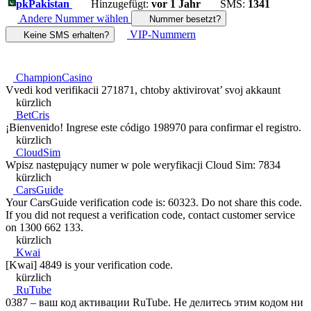
pk
Pakistan
Hinzugefügt:
vor 1 Jahr
SMS:
1341
Andere Nummer wählen
Nummer besetzt?
VIP-Nummern
Keine SMS erhalten?
ChampionCasino
Vvedi kod verifikacii 271871, chtoby aktivirovat’ svoj akkaunt
kürzlich
BetCris
¡Bienvenido! Ingrese este código 198970 para confirmar el registro.
kürzlich
CloudSim
Wpisz następujący numer w pole weryfikacji Cloud Sim: 7834
kürzlich
CarsGuide
Your CarsGuide verification code is: 60323. Do not share this code.
If you did not request a verification code, contact customer service
on 1300 662 133.
kürzlich
Kwai
[Kwai] 4849 is your verification code.
kürzlich
RuTube
0387 – ваш код активации RuTube. Не делитесь этим кодом ни