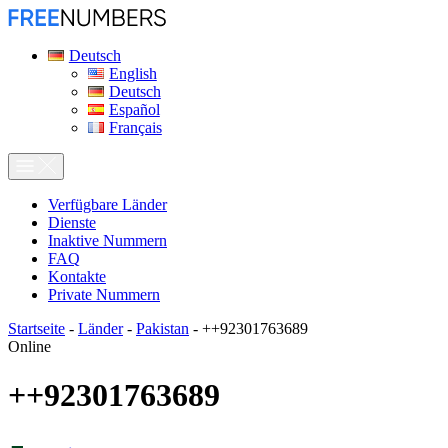
Deutsch
English
Deutsch
Español
Français
Verfügbare Länder
Dienste
Inaktive Nummern
FAQ
Kontakte
Private Nummern
Startseite
-
Länder
-
Pakistan
-
++92301763689
Online
++92301763689