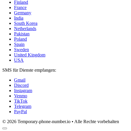
Finland
France
Germany
India
South Korea
Netherlands
Pakistan
Poland
Spain
Sweden
United Kingdom
USA
SMS für Dienste empfangen:
Gmail
Discord
Instagram
Venmo
TikTok
Telegram
PayPal
© 2026 Temporary-phone-number.io • Alle Rechte vorbehalten