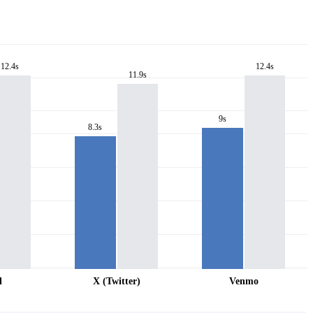
12.4s
12.4s
11.9s
9s
8.3s
l
X (Twitter)
Venmo