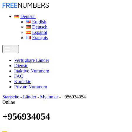
Deutsch
English
Deutsch
Español
Français
Verfügbare Länder
Dienste
Inaktive Nummern
FAQ
Kontakte
Private Nummern
Startseite
-
Länder
-
Myanmar
-
+956934054
Online
+956934054