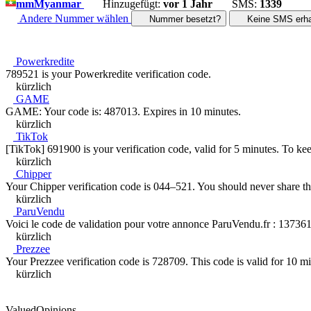
mm
Myanmar
Hinzugefügt:
vor 1 Jahr
SMS:
1339
Andere Nummer wählen
Nummer besetzt?
Keine SMS erha
Powerkredite
789521 is your Powerkredite verification code.
kürzlich
GAME
GAME: Your code is: 487013. Expires in 10 minutes.
kürzlich
TikTok
[TikTok] 691900 is your verification code, valid for 5 minutes. To ke
kürzlich
Chipper
Your Chipper verification code is 044–521. You should never share t
kürzlich
ParuVendu
Voici le code de validation pour votre annonce ParuVendu.fr : 137361. 
kürzlich
Prezzee
Your Prezzee verification code is 728709. This code is valid for 10 mi
kürzlich
ValuedOpinions