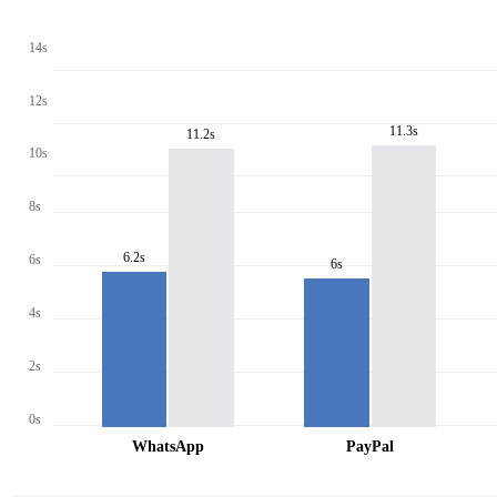
14s
12s
11.3s
11.2s
10s
8s
6.2s
6s
6s
4s
2s
0s
WhatsApp
PayPal