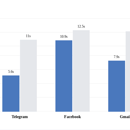
12.5s
11s
10.9s
7.9s
5.6s
Telegram
Facebook
Gmai