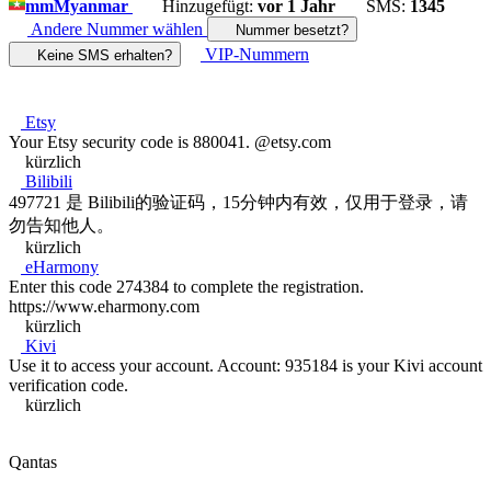
mm
Myanmar
Hinzugefügt:
vor 1 Jahr
SMS:
1345
Andere Nummer wählen
Nummer besetzt?
VIP-Nummern
Keine SMS erhalten?
Etsy
Your Etsy security code is 880041. @etsy.com
kürzlich
Bilibili
497721 是 Bilibili的验证码，15分钟内有效，仅用于登录，请
勿告知他人。
kürzlich
eHarmony
Enter this code 274384 to complete the registration.
https://www.eharmony.com
kürzlich
Kivi
Use it to access your account. Account: 935184 is your Kivi account
verification code.
kürzlich
Qantas