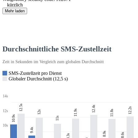
kürzlich
Mehr laden
Durchschnittliche SMS-Zustellzeit
Zeit in Sekunden im Vergleich zum globalen Durchschnitt
SMS-Zustellzeit pro Dienst
Globaler Durchschnitt (12,5 s)
14s
12.5s
12.4s
12.2s
11.9s
11.8s
12s
12s
10.9s
11s
10s
9.4s
8.9s
8.6s
8.3s