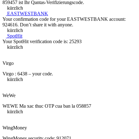
859457 ist Ihr Qantas-Verifizierungscode.
kürzlich
EASTWESTBANK
Your confirmation code for your EASTWESTBANK account:
924616. Don’t share it with anyone.
kürzlich
SpotHit
Your SpotHit verification code is: 25293
kürzlich
Virgo
Virgo : 6438 – your code.
kürzlich
WeWe
WEWE Ma xac thuc OTP cua ban la 058857
kürzlich
WingMoney
WingMoney security code: 912071