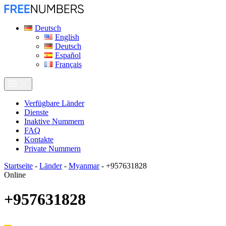
Deutsch
English
Deutsch
Español
Français
Verfügbare Länder
Dienste
Inaktive Nummern
FAQ
Kontakte
Private Nummern
Startseite
-
Länder
-
Myanmar
-
+957631828
Online
+957631828