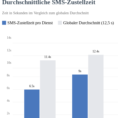
Durchschnittliche SMS-Zustellzeit
Zeit in Sekunden im Vergleich zum globalen Durchschnitt
SMS-Zustellzeit pro Dienst
Globaler Durchschnitt (12,5 s)
14s
12s
12.4s
11.4s
10s
9s
8s
6.5s
6s
4s
2s