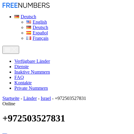
Deutsch
English
Deutsch
Español
Français
Verfügbare Länder
Dienste
Inaktive Nummern
FAQ
Kontakte
Private Nummern
Startseite
-
Länder
-
Israel
-
+972503527831
Online
+972503527831