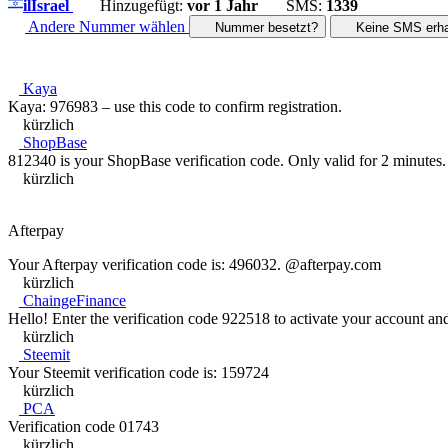
il
Israel
Hinzugefügt:
vor 1 Jahr
SMS:
1339
Andere Nummer wählen
Nummer besetzt?
Keine SMS erha
Kaya
Kaya: 976983 – use this code to confirm registration.
kürzlich
ShopBase
812340 is your ShopBase verification code. Only valid for 2 minutes.
kürzlich
Afterpay
Your Afterpay verification code is: 496032. @afterpay.com
kürzlich
ChaingeFinance
Hello! Enter the verification code 922518 to activate your account an
kürzlich
Steemit
Your Steemit verification code is: 159724
kürzlich
PCA
Verification code 01743
kürzlich