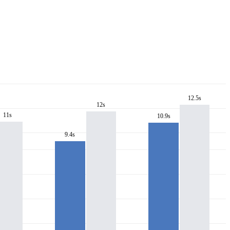
12.5s
12s
11s
10.9s
9.4s