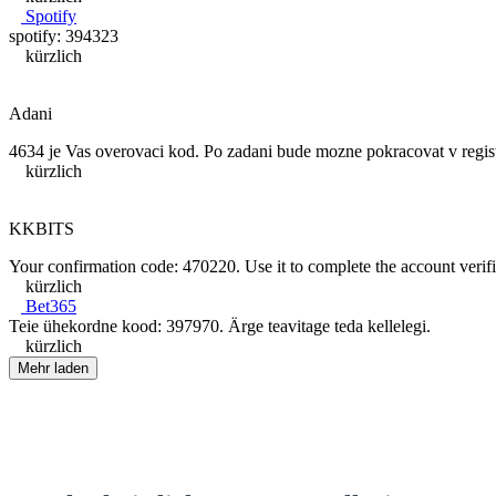
Spotify
spotify: 394323
kürzlich
Adani
4634 je Vas overovaci kod. Po zadani bude mozne pokracovat v regist
kürzlich
KKBITS
Your confirmation code: 470220. Use it to complete the account verifi
kürzlich
Bet365
Teie ühekordne kood: 397970. Ärge teavitage teda kellelegi.
kürzlich
Mehr laden