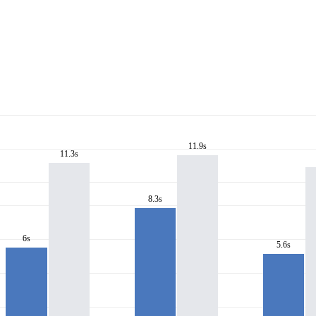
11.9s
11.3s
8.3s
6s
5.6s