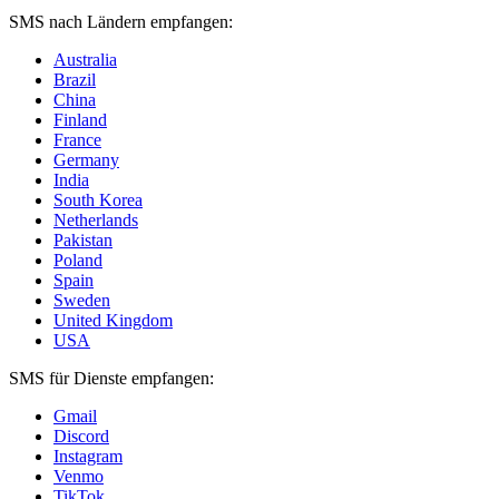
SMS nach Ländern empfangen:
Australia
Brazil
China
Finland
France
Germany
India
South Korea
Netherlands
Pakistan
Poland
Spain
Sweden
United Kingdom
USA
SMS für Dienste empfangen:
Gmail
Discord
Instagram
Venmo
TikTok