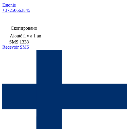
Estonie
+37250663845
Скопировано
Ajouté
il y a 1 an
SMS
1338
Recevoir SMS