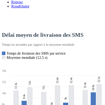
Roposo
RosaKhutor
Délai moyen de livraison des SMS
Temps en secondes par rapport à la moyenne mondiale
Temps de livraison des SMS par service
Moyenne mondiale (12,5 s)
14s
12.5s
12.4s
12.4s
12s
12s
11.4s
11.3s
10.9s
11s
10s
9.4s
9s
7.9s
8s