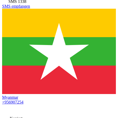
SMS
1338
SMS empfangen
Myanmar
+956907254