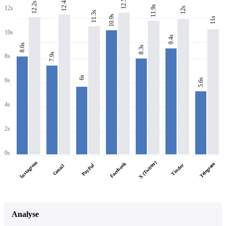
12.5s
12.4s
12.2s
11.9s
12s
12s
11.3s
10.9s
11s
10s
9.4s
8.6s
8.3s
7.9s
8s
6s
6s
5.6s
4s
2s
0s
X (Twitter)
Instagram
Facebook
Telegram
PayPal
Tinder
Gmail
Analyse