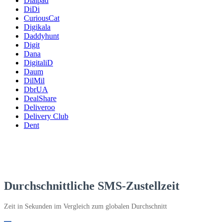
Dialpad
DiDi
CuriousCat
Digikala
Daddyhunt
Digit
Dana
DigitaliD
Daum
DilMil
DbrUA
DealShare
Deliveroo
Delivery Club
Dent
Durchschnittliche SMS-Zustellzeit
Zeit in Sekunden im Vergleich zum globalen Durchschnitt