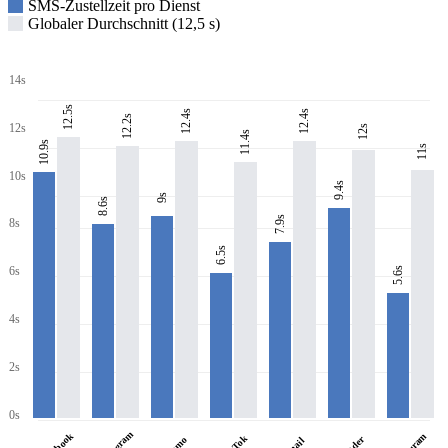
SMS-Zustellzeit pro Dienst
Globaler Durchschnitt (12,5 s)
14s
12.5s
12.4s
12.4s
12.2s
12s
12s
11.4s
10.9s
11s
10s
9.4s
9s
8.6s
7.9s
8s
6.5s
6s
5.6s
4s
2s
0s
Instagram
Facebook
Telegram
TikTok
Tinder
Venmo
Gmail