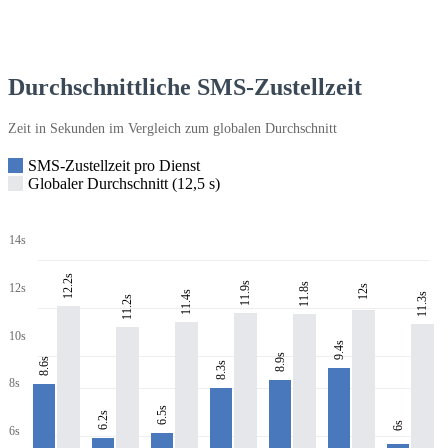
Durchschnittliche SMS-Zustellzeit
Zeit in Sekunden im Vergleich zum globalen Durchschnitt
SMS-Zustellzeit pro Dienst
Globaler Durchschnitt (12,5 s)
14s
12.2s
11.9s
11.8s
12s
12s
11.4s
11.3s
11.2s
10s
9.4s
8.9s
8.6s
8.3s
8s
6.5s
6.2s
6s
6s