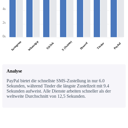
4s
2s
0s
WhatsApp
X (Twitter)
Instagram
TikTok
Discord
Tinder
PayPal
Analyse
PayPal bietet die schnellste SMS-Zustellung in nur 6.0
Sekunden, während Tinder die längste Zustellzeit mit 9.4
Sekunden aufweist. Alle Dienste arbeiten schneller als der
weltweite Durchschnitt von 12,5 Sekunden.