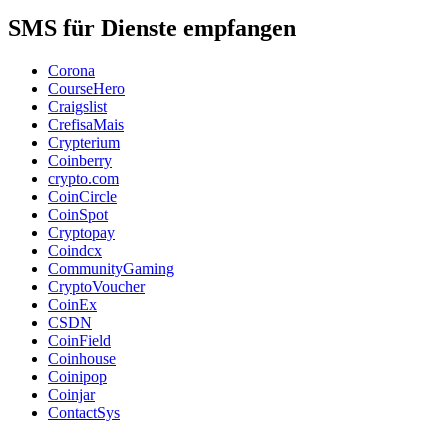
SMS für Dienste empfangen
Corona
CourseHero
Craigslist
CrefisaMais
Crypterium
Coinberry
crypto.com
CoinCircle
CoinSpot
Cryptopay
Coindcx
CommunityGaming
CryptoVoucher
CoinEx
CSDN
CoinField
Coinhouse
Coinipop
Coinjar
ContactSys