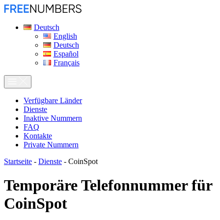
Deutsch
English
Deutsch
Español
Français
Verfügbare Länder
Dienste
Inaktive Nummern
FAQ
Kontakte
Private Nummern
Startseite
-
Dienste
-
CoinSpot
Temporäre Telefonnummer für
CoinSpot