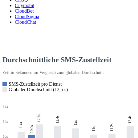
Citymobil
CloudBet
CloudSigma
CloudChat
Durchschnittliche SMS-Zustellzeit
Zeit in Sekunden im Vergleich zum globalen Durchschnitt
SMS-Zustellzeit pro Dienst
Globaler Durchschnitt (12,5 s)
14s
12.5s
12.4s
12.4s
12s
12s
11.4s
11.2s
10.9s
11s
10s