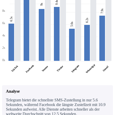
9.4s
9s
7.9s
8s
6.5s
6.2s
6s
5.6s
4s
2s
0s
WhatsApp
Facebook
Telegram
TikTok
Tinder
Venmo
Gmail
Analyse
Telegram bietet die schnellste SMS-Zustellung in nur 5.6
Sekunden, während Facebook die längste Zustellzeit mit 10.9
Sekunden aufweist. Alle Dienste arbeiten schneller als der
weltweite Durchschnitt von 12,5 Sekunden.