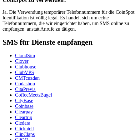
Ja. Die Verwendung temporärer Telefonnummern für die CoinSpot
Identifikation ist völlig legal. Es handelt sich um echte
Telefonnummern, die wir eingerichtet haben, um SMS online zu
empfangen, anstatt Anrufe zu tätigen.
SMS für Dienste empfangen
CloudSim
Clover
Clubhouse
ClubVPS
CMTcuzdan
Codashop
CitaPrevia
CoffeeMeetsBagel
CityBase
Coinbase
Clearpay
Cleartrip
Cledara
Clickatell
ClipClaps
CliQQ