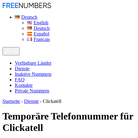
Deutsch
English
Deutsch
Español
Français
Verfügbare Länder
Dienste
Inaktive Nummern
FAQ
Kontakte
Private Nummern
Startseite
-
Dienste
-
Clickatell
Temporäre Telefonnummer für
Clickatell