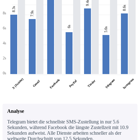
9.4s
8.6s
8.3s
7.9s
8s
6s
6s
5.6s
4s
2s
0s
X (Twitter)
Instagram
Facebook
Telegram
PayPal
Tinder
Gmail
Analyse
Telegram bietet die schnellste SMS-Zustellung in nur 5.6
Sekunden, während Facebook die längste Zustellzeit mit 10.9
Sekunden aufweist. Alle Dienste arbeiten schneller als der
weltweite Durchschnitt von 12,5 Sekunden.