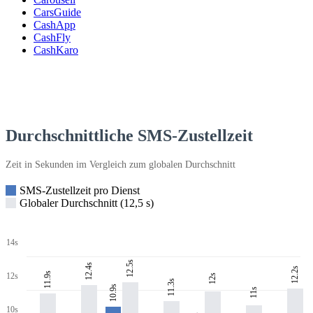
CarsGuide
CashApp
CashFly
CashKaro
Durchschnittliche SMS-Zustellzeit
Zeit in Sekunden im Vergleich zum globalen Durchschnitt
SMS-Zustellzeit pro Dienst
Globaler Durchschnitt (12,5 s)
14s
12.5s
12.4s
12.2s
11.9s
12s
12s
11.3s
10.9s
11s
10s