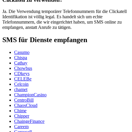
Ja. Die Verwendung temporärer Telefonnummern für die Clickatell
Identifikation ist völlig legal. Es handelt sich um echte
Telefonnummern, die wir eingerichtet haben, um SMS online zu
empfangen, anstatt Anrufe zu tätigen.
SMS für Dienste empfangen
Casumo
Chispa
Cathay
Chowbus
CDkeys
CELEBe
Celcoin
chamet
ChampionCasino
CentroBill
ChaosCloud
Chime
Chipper
ChaingeFinance
Careem
Carousell