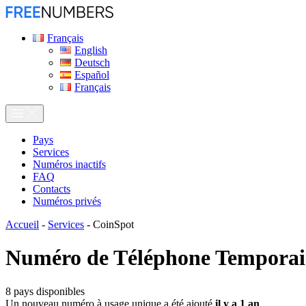
Français
English
Deutsch
Español
Français
Pays
Services
Numéros inactifs
FAQ
Contacts
Numéros privés
Accueil
-
Services
-
CoinSpot
Numéro de Téléphone Temporai
8
pays disponibles
Un nouveau numéro à usage unique a été ajouté
il y a 1 an
.