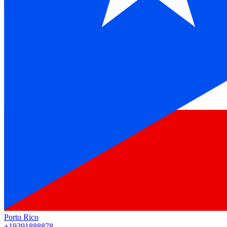
Porto Rico
+19391888878