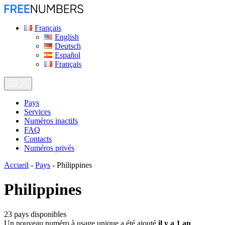
Français
English
Deutsch
Español
Français
Pays
Services
Numéros inactifs
FAQ
Contacts
Numéros privés
Accueil
-
Pays
-
Philippines
Philippines
23
pays disponibles
Un nouveau numéro à usage unique a été ajouté
il y a 1 an
.