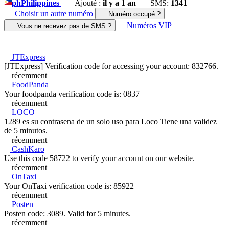
ph
Philippines
Ajouté :
il y a 1 an
SMS:
1341
Choisir un autre numéro
Numéro occupé ?
Numéros VIP
Vous ne recevez pas de SMS ?
JTExpress
[JTExpress] Verification code for accessing your account: 832766.
récemment
FoodPanda
Your foodpanda verification code is: 0837
récemment
LOCO
1289 es su contrasena de un solo uso para Loco Tiene una validez
de 5 minutos.
récemment
CashKaro
Use this code 58722 to verify your account on our website.
récemment
OnTaxi
Your OnTaxi verification code is: 85922
récemment
Posten
Posten code: 3089. Valid for 5 minutes.
récemment