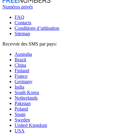
Numéros privés
FAQ
Contacts
Conditions d’utilisation
Sitemap
Recevoir des SMS par pays:
Australia
Brazil
China
Finland
France
Germany
India
South Korea
Netherlands
Pakistan
Poland
Spain
Sweden
United Kingdom
USA