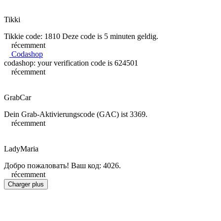
Tikki
Tikkie code: 1810 Deze code is 5 minuten geldig.
récemment
Codashop
codashop: your verification code is 624501
récemment
GrabCar
Dein Grab-Aktivierungscode (GAC) ist 3369.
récemment
LadyMaria
Добро пожаловать! Ваш код: 4026.
récemment
Charger plus