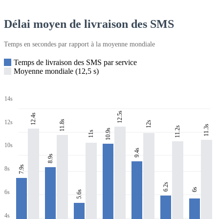
Délai moyen de livraison des SMS
Temps en secondes par rapport à la moyenne mondiale
Temps de livraison des SMS par service
Moyenne mondiale (12,5 s)
14s
12.5s
12.4s
11.8s
12s
12s
11.3s
11.2s
10.9s
11s
10s
9.4s
8.9s
7.9s
8s
6.2s
6s
6s
5.6s
4s