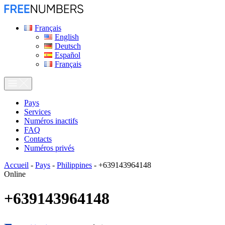
Français
English
Deutsch
Español
Français
Pays
Services
Numéros inactifs
FAQ
Contacts
Numéros privés
Accueil
-
Pays
-
Philippines
-
+639143964148
Online
+639143964148