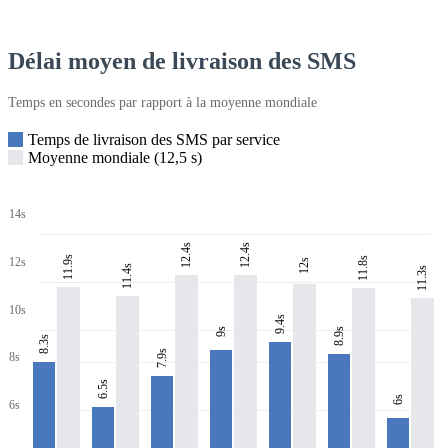
Délai moyen de livraison des SMS
Temps en secondes par rapport à la moyenne mondiale
Temps de livraison des SMS par service
Moyenne mondiale (12,5 s)
14s
12.4s
12.4s
11.9s
11.8s
12s
12s
11.4s
11.3s
10s
9.4s
8.9s
9s
8.3s
7.9s
8s
6.5s
6s
6s