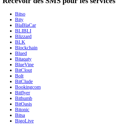
Recevoir des SMS pour les services
Bitso
Bity
BlaBlaCar
BLIBLI
Blizzard
BLK
Blockchain
Blued
Bitaqaty
BlueVine
BitClout
Bolt
BitClude
Bookingcom
Bitflyer
Bithumb
BitOasis
Bitonic
Bitsa
BigoLive