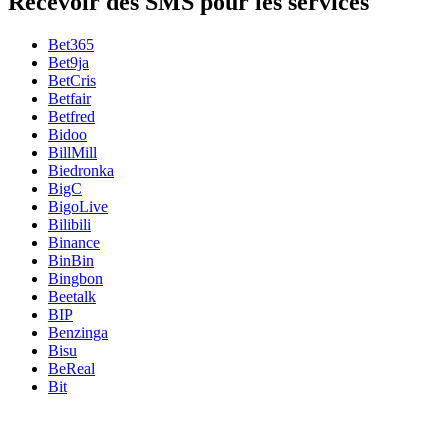
Recevoir des SMS pour les services
Bet365
Bet9ja
BetCris
Betfair
Betfred
Bidoo
BillMill
Biedronka
BigC
BigoLive
Bilibili
Binance
BinBin
Bingbon
Beetalk
BIP
Benzinga
Bisu
BeReal
Bit