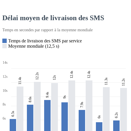
Délai moyen de livraison des SMS
Temps en secondes par rapport à la moyenne mondiale
Temps de livraison des SMS par service
Moyenne mondiale (12,5 s)
14s
12.4s
12.4s
12.2s
12s
12s
11.4s
11.3s
11.2s
10s
9.4s
9s
8.6s
7.9s
8s
6.5s
6.2s
6s
6s