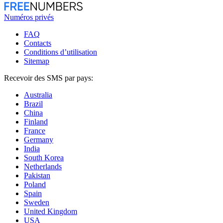
Numéros privés
FAQ
Contacts
Conditions d’utilisation
Sitemap
Recevoir des SMS par pays:
Australia
Brazil
China
Finland
France
Germany
India
South Korea
Netherlands
Pakistan
Poland
Spain
Sweden
United Kingdom
USA