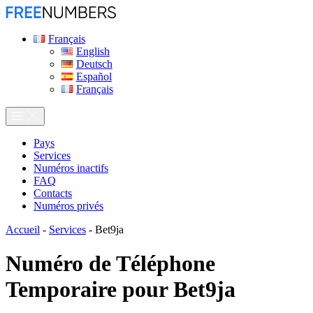
Français
English
Deutsch
Español
Français
Pays
Services
Numéros inactifs
FAQ
Contacts
Numéros privés
Accueil
-
Services
-
Bet9ja
Numéro de Téléphone
Temporaire pour
Bet9ja