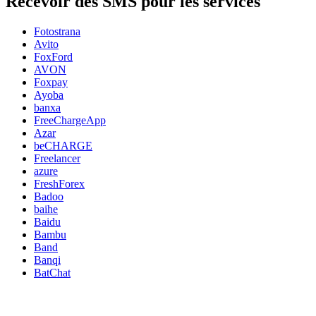
Recevoir des SMS pour les services
Fotostrana
Avito
FoxFord
AVON
Foxpay
Ayoba
banxa
FreeChargeApp
Azar
beCHARGE
Freelancer
azure
FreshForex
Badoo
baihe
Baidu
Bambu
Band
Banqi
BatChat