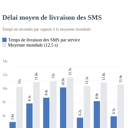
Délai moyen de livraison des SMS
Temps en secondes par rapport à la moyenne mondiale
Temps de livraison des SMS par service
Moyenne mondiale (12,5 s)
14s
12.5s
11.9s
11.8s
12s
12s
11.4s
11.2s
10.9s
11s
10s
9.4s
8.9s
8.3s
8s
6.5s
6.2s
6s
5.6s