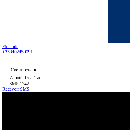
Finlande
+358402459091
Скопировано
Ajouté
il y a 1 an
SMS
1342
Recevoir SMS