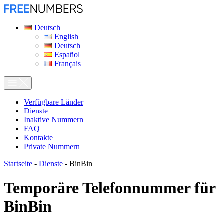
Deutsch
English
Deutsch
Español
Français
Verfügbare Länder
Dienste
Inaktive Nummern
FAQ
Kontakte
Private Nummern
Startseite
-
Dienste
-
BinBin
Temporäre Telefonnummer für
BinBin