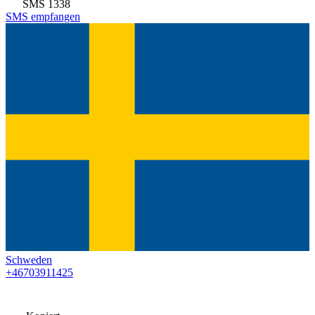
SMS
1338
SMS empfangen
Schweden
+46703911425