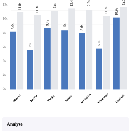
12.5s
12.4s
12.2s
11.8s
12s
12s
11.3s
11.2s
10.9s
10s
9.4s
8.9s
9s
8.6s
8s
6.2s
6s
6s
4s
2s
0s
WhatsApp
Instagram
Facebook
Discord
PayPal
Tinder
Venmo
Analyse