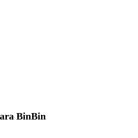
para
BinBin