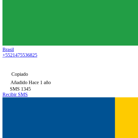
Brasil
+5521475536825
Copiado
Añadido
Hace 1 año
SMS
1345
Recibir SMS