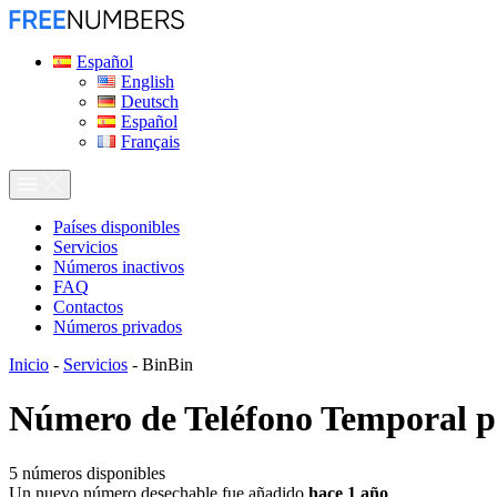
Español
English
Deutsch
Español
Français
Países disponibles
Servicios
Números inactivos
FAQ
Contactos
Números privados
Inicio
-
Servicios
-
BinBin
Número de Teléfono Temporal 
5
números disponibles
Un nuevo número desechable fue añadido
hace 1 año
.